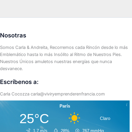
Nosotras
Somos Carla & Andreita, Recorremos cada Rincón desde lo más
Emblemático hasta lo más Insólito al Ritmo de Nuestros Pies.
Nuestros Únicos amuletos nuestras energías que nunca
desvanece.
Escríbenos a:
Carla Cocozza
carla@viviryemprenderenfrancia.com
París
25°C
Claro
1.7 m/s
28%
767
mmHg