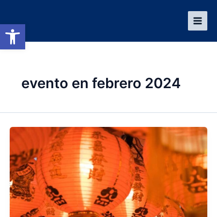
Ir
al
Abrir barra de herramientas
contenido
evento en febrero 2024