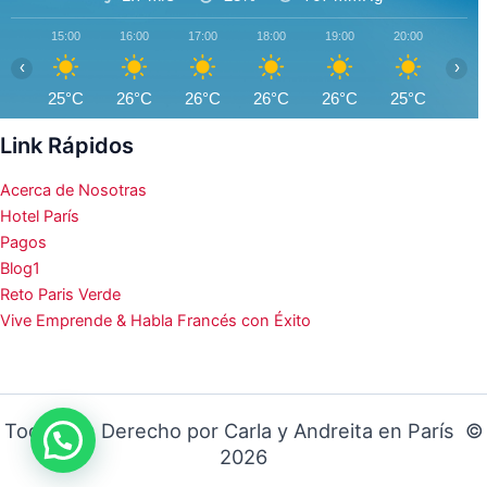
15:00
16:00
17:00
18:00
19:00
20:00
21:0
‹
›
25°C
26°C
26°C
26°C
26°C
25°C
24°
Link Rápidos
Acerca de Nosotras
Hotel París
Pagos
Blog1
Reto Paris Verde
Vive Emprende & Habla Francés con Éxito
Todos los Derecho por Carla y Andreita en París ©
2026