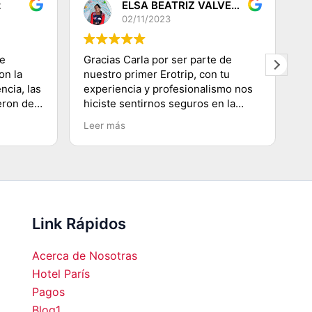
z
ELSA BEATRIZ VALVERDE DEZA
02/11/2023
de
Gracias Carla por ser parte de
G
on la
nuestro primer Erotrip, con tu
re
ncia, las
experiencia y profesionalismo nos
s
eron de
hiciste sentirnos seguros en la
di
s! Muy
ciudad Luz, conociendo lugares
q
Leer más
L
s de los
emblemáticos, subir a la Torre
p
oso
Eiffel, recorriendo el Río
se
Sena.......etc y agradecerte por
co
enseñarnos a movilizarnos en
m
metro en ésta ciudad
hermosa...Volveremos!!!!
Link Rápidos
Acerca de Nosotras
Hotel París
Pagos
Blog1
00
22:00
23:00
00:00
01:00
02:00
03:00
04:0