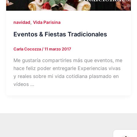
,
navidad
Vida Parisina
Eventos & Fiestas Tradicionales
Carla Cocozza
/
11 marzo 2017
Me gustaría compartirles más que eventos, me
hace feliz poder entregarle Experiencias vivas
y reales sobre mi vida cotidiana plasmado en
vídeos …