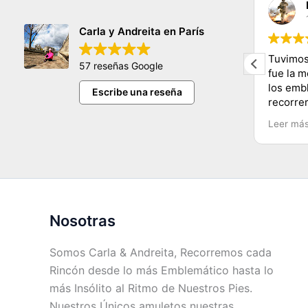
claudia sifuentes
11/11/2023
Carla y Andreita en París
hermosa persona nos encanto
Tuvimos
57 reseñas Google
conocer tantos lugares y de una
fue la 
manera muy dinamica y facil
los emb
Escribe una reseña
e
muchas gracias carla y mucho exito
recorre
Carla y
Leer má
Recomen
Chile.
Nosotras
Somos Carla & Andreita, Recorremos cada
Rincón desde lo más Emblemático hasta lo
más Insólito al Ritmo de Nuestros Pies.
Nuestros Únicos amuletos nuestras