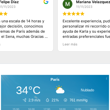
Felipe Díaz
Mariana Velazque
11/11/2023
11/11/2023
 una escala de 14 horas y
Excelente experiencia, pu
mejor decisión, conocimos
personalizar mi recorrido c
lemas de París además de
ayuda de Karla y su experie
r el Sena, muchas Gracias a
entradas preferenciales fu
 a su equipo y 100%
lo mejor te ahorras las fila
s
Leer más
dado, saludos desde
buenos tips y explicacione
lugares visitados. Es herm
París!
París
34°C
Nublado
2.9 m/s
21%
761
mmHg
15:00
16:00
17:00
18:00
19:00
20:00
21: