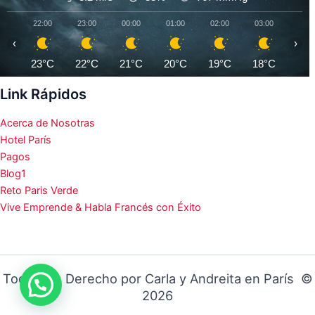
22:00
23:00
00:00
01:00
02:00
03:00
04:0
‹
›
23°C
22°C
21°C
20°C
19°C
18°C
17°
Link Rápidos
Acerca de Nosotras
Hotel París
Pagos
Blog1
Reto Paris Verde
Vive Emprende & Habla Francés con Éxito
Todos los Derecho por Carla y Andreita en París ©
2026