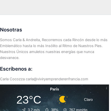
Nosotras
Somos Carla & Andreita, Recorremos cada Rincón desde lo más
Emblemático hasta lo más Insólito al Ritmo de Nuestros Pies.
Nuestros Únicos amuletos nuestras energías que nunca
desvanece.
Escríbenos a:
Carla Cocozza
carla@viviryemprenderenfrancia.com
París
23°C
Claro
3.2 m/s
38%
767
mmHg