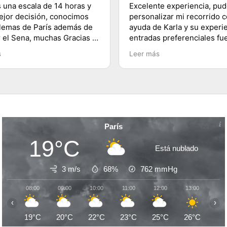
 una escala de 14 horas y
Excelente experiencia, pu
mejor decisión, conocimos
personalizar mi recorrido c
lemas de París además de
ayuda de Karla y su experie
r el Sena, muchas Gracias a
entradas preferenciales fu
 a su equipo y 100%
lo mejor te ahorras las fila
s
Leer más
dado, saludos desde
buenos tips y explicacione
lugares visitados. Es herm
París!
París
19°C
Está nublado
3 m/s
68%
762
mmHg
08:00
09:00
10:00
11:00
12:00
13:00
14:
‹
›
19°C
20°C
22°C
23°C
25°C
26°C
29