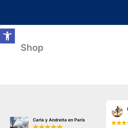
Ir
al
contenido
Abrir barra de herramientas
Shop
claudia sifuentes
11/11/2023
Carla y Andreita en París