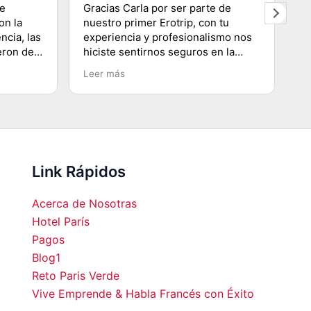
de
Gracias Carla por ser parte de
G
on la
nuestro primer Erotrip, con tu
re
ncia, las
experiencia y profesionalismo nos
s
eron de
hiciste sentirnos seguros en la
di
s! Muy
ciudad Luz, conociendo lugares
q
Leer más
L
s de los
emblemáticos, subir a la Torre
p
oso
Eiffel, recorriendo el Río
se
Sena.......etc y agradecerte por
co
enseñarnos a movilizarnos en
m
metro en ésta ciudad
hermosa...Volveremos!!!!
Link Rápidos
Acerca de Nosotras
Hotel París
Pagos
Blog1
00
15:00
16:00
17:00
18:00
19:00
20:00
21:0
Reto Paris Verde
Vive Emprende & Habla Francés con Éxito
°C
30°C
31°C
32°C
32°C
32°C
31°C
30°