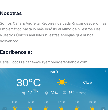
Nosotras
Somos Carla & Andreita, Recorremos cada Rincón desde lo más
Emblemático hasta lo más Insólito al Ritmo de Nuestros Pies.
Nuestros Únicos amuletos nuestras energías que nunca
desvanece.
Escríbenos a:
Carla Cocozza
carla@viviryemprenderenfrancia.com
París
30°C
Claro
2.3 m/s
32%
764
mmHg
14:00
15:00
16:00
17:00
18:00
19:00
20:0
‹
›