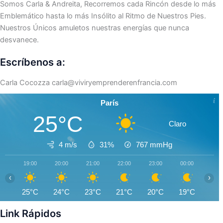
Somos Carla & Andreita, Recorremos cada Rincón desde lo más
Emblemático hasta lo más Insólito al Ritmo de Nuestros Pies.
Nuestros Únicos amuletos nuestras energías que nunca
desvanece.
Escríbenos a:
Carla Cocozza
carla@viviryemprenderenfrancia.com
París
25°C
Claro
4 m/s
31%
767
mmHg
19:00
20:00
21:00
22:00
23:00
00:00
01:0
‹
›
25°C
24°C
23°C
21°C
20°C
19°C
18°
Link Rápidos