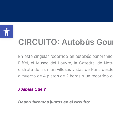
Ir
al
contenido
Abrir barra de herramientas
CIRCUITO: Autobús Gour
En este singular recorrido en autobús panorámico
Eiffel, el Museo del Louvre, la Catedral de No
disfrute de las maravillosas vistas de París desd
almuerzo de 4 platos de 2 horas o un recorrido 
¿Sabias Que ?
Descrubiremos juntos en el circuito: