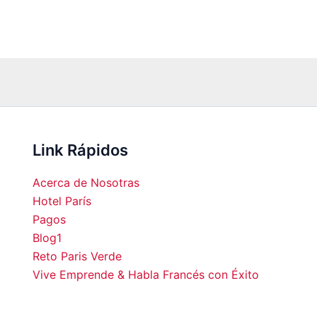
Link Rápidos
Acerca de Nosotras
Hotel París
Pagos
Blog1
00
20:00
21:00
22:00
23:00
00:00
01:00
02:0
Reto Paris Verde
Vive Emprende & Habla Francés con Éxito
°C
24°C
23°C
21°C
20°C
19°C
18°C
17°