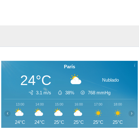
París
24°C
Nublado
3.1 m/s
38%
768
mmHg
13:00
14:00
15:00
16:00
17:00
18:00
19:
‹
›
24°C
24°C
25°C
25°C
25°C
25°C
25