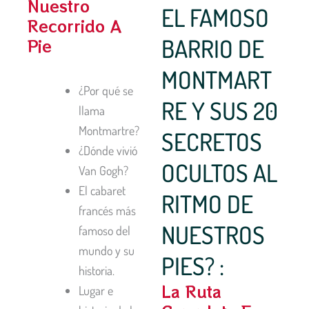
Nuestro
EL FAMOSO
Recorrido A
BARRIO DE
Pie
MONTMART
¿Por qué se
RE Y SUS 20
llama
Montmartre?
SECRETOS
¿Dónde vivió
OCULTOS AL
Van Gogh?
El cabaret
RITMO DE
francés más
NUESTROS
famoso del
mundo y su
PIES? :
historia.
La Ruta
Lugar e