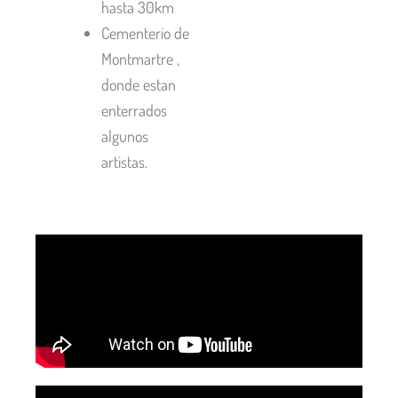
hasta 30km
Cementerio de
Montmartre ,
donde estan
enterrados
algunos
artistas.