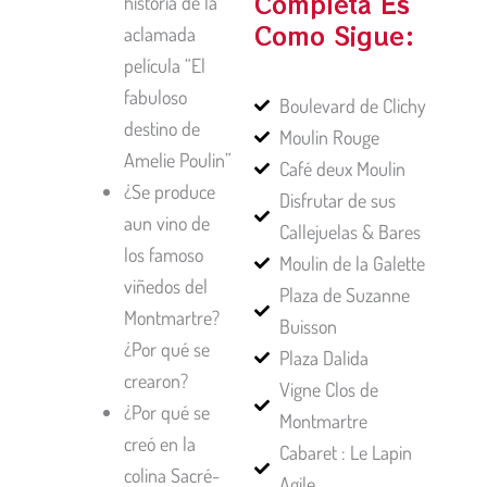
Completa Es
historia de la
Como Sigue:
aclamada
película “El
fabuloso
Boulevard de Clichy
destino de
Moulin Rouge
Amelie Poulin”
Café deux Moulin
¿Se produce
Disfrutar de sus
aun vino de
Callejuelas & Bares
los famoso
Moulin de la Galette
viñedos del
Plaza de Suzanne
Montmartre?
Buisson
¿Por qué se
Plaza Dalida
crearon?
Vigne Clos de
¿Por qué se
Montmartre
creó en la
Cabaret : Le Lapin
colina Sacré-
Agile