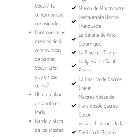
Coeur? Te
Museo de Montmartre
contamos sus
Restaurante Bonne
curiosidades.
Franquette
Controvertidas
La Galeria de Arte:
razones de la
Ceramique
construcción
La Place de Tretre
de Sacred
La Iglesia de Saint
Coeur. ¿Por
Pierre
qué en esa
La Basilica de Sacrée
colina?
Coeur
Útimo molino
Mejores Vistas de
de viento en
Paris desde Sacrée
París.
Coeur
Barrio y plaza
Visitar el interior de la
de los artistas
Basilica de Sacrée