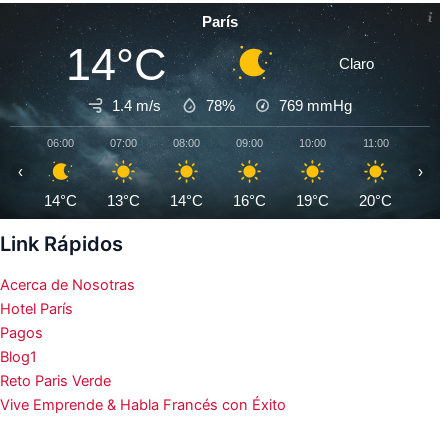
París
14°C
Claro
1.4 m/s
78%
769
mmHg
06:00
07:00
08:00
09:00
10:00
11:00
12:0
‹
›
14°C
13°C
14°C
16°C
19°C
20°C
22°
Link Rápidos
Acerca de Nosotras
Hotel París
Pagos
Blog1
Reto Paris Verde
Vive Emprende & Habla Francés con Éxito