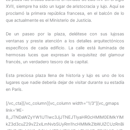
XVII, siempre ha sido un lugar de aristocracia y lujo. Aquí se
proclamó la primera república francesa, en el balcón de lo
que actualmente es el Ministerio de Justicia.
De un paseo por la plaza, deléitese con sus lujosas
ventanas y preste atención a los detalles arquitectónicos
específicos de cada edificio. La calle está iluminada de
hermosas luces que expresan la exquisitez del glamour
francés, un verdadero tesoro de la capital.
Esta preciosa plaza llena de historia y lujo es uno de los
lugares que nadie debería dejar de visitar durante su estadía
en París.
[/vc_cta][/vc_column][vc_column width=”1/3″][vc_gmaps
link=”#E-
8_JTNDaWZyYW1lJTIwc3JjJTNEJTIyaHR0cHMlM0ElMkYlM
kZ3d3cuZ29vZ2xlLmNvbSUyRm1hcHMlMkZlbWJlZCUzRnBi