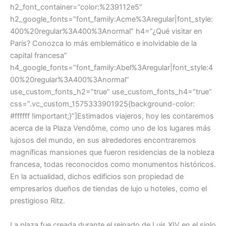
h2_font_container=”color:%239112e5″
h2_google_fonts=”font_family:Acme%3Aregular|font_style:
400%20regular%3A400%3Anormal” h4=”¿Qué visitar en
París? Conozca lo más emblemático e inolvidable de la
capital francesa”
h4_google_fonts=”font_family:Abel%3Aregular|font_style:4
00%20regular%3A400%3Anormal”
use_custom_fonts_h2=”true” use_custom_fonts_h4=”true”
css=”.vc_custom_1575333901925{background-color:
#ffffff !important;}”]Estimados viajeros, hoy les contaremos
acerca de la Plaza Vendôme, como uno de los lugares más
lujosos del mundo, en sus alrededores encontraremos
magníficas mansiones que fueron residencias de la nobleza
francesa, todas reconocidos como monumentos históricos.
En la actualidad, dichos edificios son propiedad de
empresarios dueños de tiendas de lujo u hoteles, como el
prestigioso Ritz.
La plaza fue creada durante el reinado de Luis XIV en el siglo