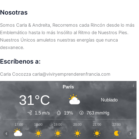
Nosotras
Somos Carla & Andreita, Recorremos cada Rincón desde lo más
Emblemático hasta lo más Insólito al Ritmo de Nuestros Pies.
Nuestros Únicos amuletos nuestras energías que nunca
desvanece.
Escríbenos a:
Carla Cocozza
carla@viviryemprenderenfrancia.com
París
31°C
Nublado
1.5 m/s
19%
763
mmHg
17:00
18:00
19:00
20:00
21:00
22:00
23:0
‹
›