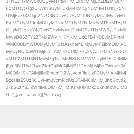
JTNEJTIxMW0xOCUyMTFtMTIlMjExbTMlMjExZDI2MjQuNT
E0MTQyOTgzOTA1NSUyMTJkMi4zMjcyNDM4MTU1Njk5Nj
UlMjEzZDQ4Ljg2NzQ3NDUwODAyMTI0NiUyMTJtMyUyMT
FmMCUyMTJmMCUyMTNmMCUyMTNtMiUyMTFpMTAyN
CUyMTJpNzY4JTIxNGYxMy4xJTIxM20zJTIxMW0yJTIxMX
MweDQ3ZTY2ZTMxZWVjNjI0YjklMjUzQTB4NDEyMDRmM
WM0ODBiYWU0MyUyMTJzUGxhemElMjUyMFZlbmQlMjVD
MyUyNUI0bWUlMjE1ZTAlMjEzbTIlMjExc2VzJTIxMnNwZSU
yMTR2MTU3NTMzMzg1NTM5NSUyMTVtMiUyMTFzZXMlM
jEyc3BlJTIyJTIwd2lkdGglM0QlMjI2MDAlMjIlMjBoZWlnaHQl
M0QlMjI0NTAlMjIlMjBmcmFtZWJvcmRlciUzRCUyMjAlMjIlMj
BzdHlsZSUzRCUyMmJvcmRlciUzQTAlM0IlMjIlMjBhbGxvd2
Z1bGxzY3JlZW4lM0QlMjIlMjIlM0UlM0MlMkZpZnJhbWUlM0
U=”][/vc_column][/vc_row]