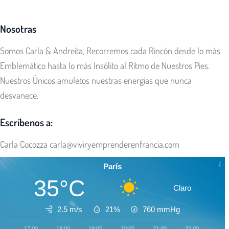
Nosotras
Somos Carla & Andreita, Recorremos cada Rincón desde lo más
Emblemático hasta lo más Insólito al Ritmo de Nuestros Pies.
Nuestros Únicos amuletos nuestras energías que nunca
desvanece.
Escríbenos a:
Carla Cocozza
carla@viviryemprenderenfrancia.com
París
35°C
Claro
2.5 m/s
21%
760
mmHg
17:00
18:00
19:00
20:00
21:00
22:00
23:0