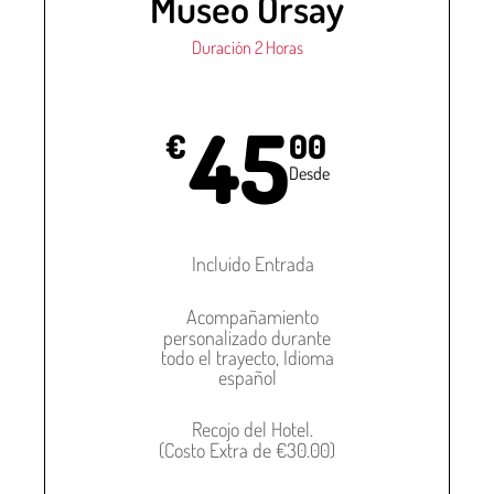
Museo Orsay
Duración 2 Horas
45
€
00
Desde
Incluido Entrada
Acompañamiento
personalizado durante
todo el trayecto, Idioma
español
Recojo del Hotel.
(Costo Extra de €30.00)