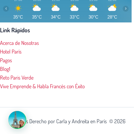
‹
›
35°C
35°C
34°C
33°C
30°C
28°C
28°
Link Rápidos
Acerca de Nosotras
Hotel París
Pagos
Blog1
Reto Paris Verde
Vive Emprende & Habla Francés con Éxito
Todos los Derecho por Carla y Andreita en París © 2026