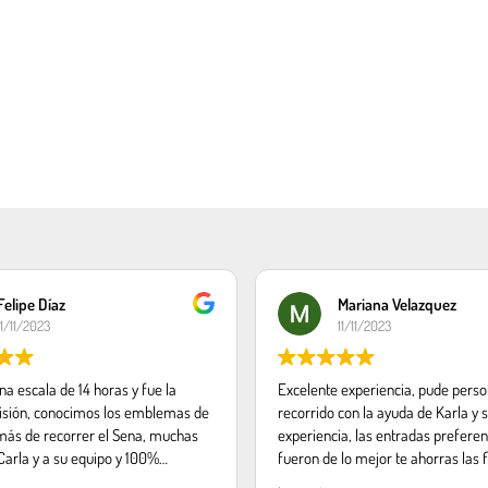
Felipe Díaz
Mariana Velazquez
11/11/2023
11/11/2023
a escala de 14 horas y fue la
Excelente experiencia, pude perso
isión, conocimos los emblemas de
recorrido con la ayuda de Karla y 
más de recorrer el Sena, muchas
experiencia, las entradas preferen
Carla y a su equipo y 100%
fueron de lo mejor te ahorras las f
do, saludos desde Chile.
buenos tips y explicaciones de los