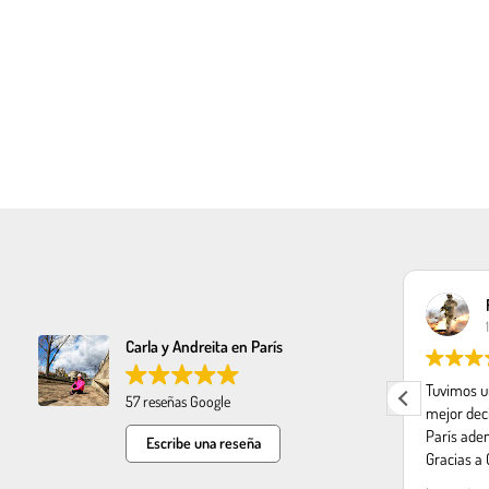
claudia sifuentes
11/11/2023
Carla y Andreita en París
hermosa persona nos encanto conocer
Tuvimos un
57 reseñas Google
s
tantos lugares y de una manera muy
mejor dec
nte
dinamica y facil muchas gracias carla y
París ade
Escribe una reseña
mucho exito
Gracias a 
Recomenda