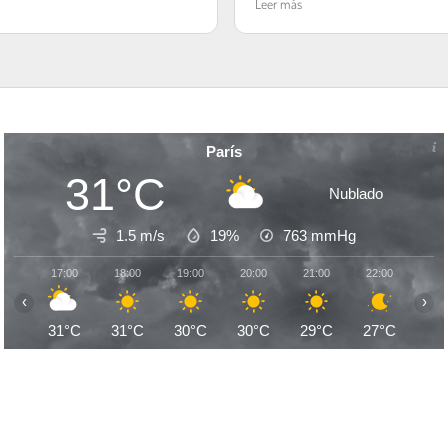
Leer más
visitados. Es hermoso París!
París
31°C
Nublado
1.5 m/s
19%
763
mmHg
17:00
18:00
19:00
20:00
21:00
22:00
23:
‹
›
31°C
31°C
30°C
30°C
29°C
27°C
26