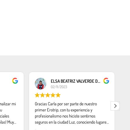
ELSA BEATRIZ VALVERDE DEZA
02/11/2023
nalizar mi
Gracias Carla por ser parte de nuestro
Gr
su
primer Erotrip, con tu experiencia y
pa
ciales
profesionalismo nos hiciste sentirnos
mo
ilas! Muy
seguros en la ciudad Luz, conociendo lugares
ta
 lugares
emblemáticos, subir a la Torre Eiffel,
pa