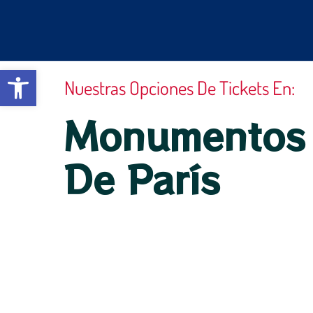
Ir
al
contenido
Abrir barra de herramientas
Nuestras Opciones De Tickets En:
Monumentos
De París