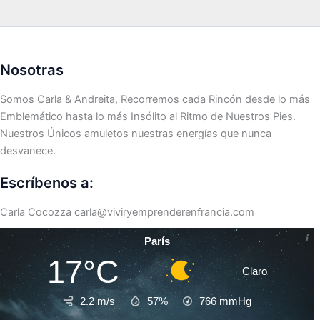
Nosotras
Somos Carla & Andreita, Recorremos cada Rincón desde lo más
Emblemático hasta lo más Insólito al Ritmo de Nuestros Pies.
Nuestros Únicos amuletos nuestras energías que nunca
desvanece.
Escríbenos a:
Carla Cocozza
carla@viviryemprenderenfrancia.com
París
17°C
Claro
2.2 m/s
57%
766
mmHg