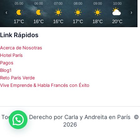
05:00
06:00
07:00
08:00
09:00
10:00
11:0
‹
›
17°C
16°C
16°C
17°C
18°C
20°C
23°
Link Rápidos
Acerca de Nosotras
Hotel París
Pagos
Blog1
Reto Paris Verde
Vive Emprende & Habla Francés con Éxito
Todos los Derecho por Carla y Andreita en París ©
2026