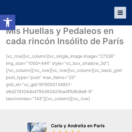
Ir
al
Abrir barra de herramientas
contenido
Mis Huellas y Pedaleos en
cada rincón Insólito de París
[vc_row][vc_column][vc_single_image image=”27336″
img_size=”1000×444″ style=”vc_box_shadow_3d”]
[/vc_column][/vc_row][vc_row][vc_column][vc_basic_grid
post_type=”post” max_items=”20″
grid_id=”vc_gid:1619050134957-
d6d274104db4795493420ba4ffb8b8e8-9″
taxonomies=”143″][/vc_column][/vc_row]
Carla y Andreita en París