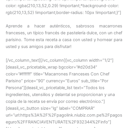
color: rgba(210,13,52,0.29) !important;*background-color:
rgb(210,13,52) !important;border-radius: 10px !important;}”]
Aprende a hacer auténticos, sabrosos macarrones
franceses, un típico francés de pastelería dulce, con un chef
parisino. Tome esta receta a casa con usted y hornear para
usted y sus amigos para disfrutar!
[/vc_column_text][/vc_column][vc_column width=”1/2″]
[deasil_vc_pricetable_wrap bgcolor=”#d20d34″
color=”#ffffff” title=”Macarrones Franceses Con Chef
Parisino” price=”90″ currency=”Euros” sub_title=”Por
Persona”][deasil_vc_pricetable_list text=”Todos los
ingredientes, utensilios y delantal se proporcionan y una
copia de la receta se envía por correo electrónico.”]
[deasil_vc_button size=”lg” label=”COMPRAR”
url=”url:https%3A%2F%2Fpagolink.niubiz.com.pe%2Fpagos
eguro%2FFRANCIAVENTURATE%2F932344%2Finfo”]