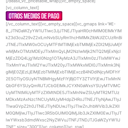
[/deasil_vc_pricetable_wrap][vc_empty_space]
[vc_column_text]
[/vc_column_text][vc_empty_space][vc_gmaps link=”#E-
8_JTNDaWZyYW1lJTIwc3JjJTNEJTIyaHR0cHMlM0ElMkYlM
kZ3d3cuZ29vZ2xlLmNvbSUyRm1hcHMlMkZlbWJlZCUzRnBi
JTNEJTIxMW0xOCUyMTFtMTIlMjExbTMlMjExZDI2MjUuMjY
wMjMxOTMzMDEyJTIxMmQyLjM2NzIwMjk2NTQ2MjExNjcl
MjEzZDQ4Ljg1MzI0Nzg1OTAyMzA3JTIxMm0zJTIxMWYwJ
TIxMmYwJTIxM2YwJTIxM20yJTIxMWkxMDI0JTIxMmk3Nj
glMjE0ZjEzLjElMjEzbTMlMjExbTIlMjExczB4NDdlNjcyMDFhY
2E5OTIyOSUyNTNBMHgyMzFlYjBjOTY3ZTVlYjEwJTIxMnN
QbGF6YSUyQmRlJTJCbGElMkJCYXN0aWxsYSUyMTVlMC
UyMTNtMiUyMTFzZXMtNDE5JTIxMnNwZSUyMTR2MTUz
MDkxMzAxNzc1NCUyMiUyMHdpZHRoJTNEJTIyNjAwJTIyJ
TIwaGVpZ2h0JTNEJTIyNDUwJTIyJTIwZnJhbWVib3JkZXIl
M0QlMjIwJTIyJTIwc3R5bGUlM0QlMjJib3JkZXIlM0EwJTIyJT
IwYWxsb3dmdWxsc2NyZWVuJTNFJTNDJTJGaWZyYW1lJ
TNF” size=”300″][/vc_column][/vc_row]