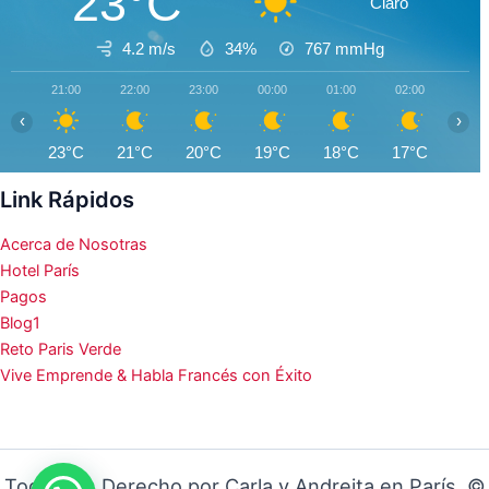
23°C
Claro
4.2 m/s
34%
767
mmHg
21:00
22:00
23:00
00:00
01:00
02:00
03:0
‹
›
23°C
21°C
20°C
19°C
18°C
17°C
16°
Link Rápidos
Acerca de Nosotras
Hotel París
Pagos
Blog1
Reto Paris Verde
Vive Emprende & Habla Francés con Éxito
Todos los Derecho por Carla y Andreita en París ©