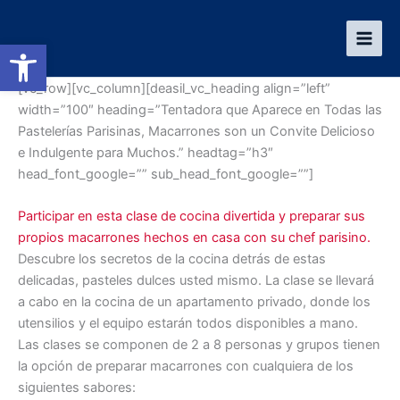
Ir
al
Abrir barra de herramientas
contenido
[vc_row][vc_column][deasil_vc_heading align=”left”
width=”100″ heading=”Tentadora que Aparece en Todas las
Pastelerías Parisinas, Macarrones son un Convite Delicioso
e Indulgente para Muchos.” headtag=”h3″
head_font_google=”” sub_head_font_google=””]
Participar en esta clase de cocina divertida y preparar sus
propios macarrones hechos en casa con su chef parisino.
Descubre los secretos de la cocina detrás de estas
delicadas, pasteles dulces usted mismo. La clase se llevará
a cabo en la cocina de un apartamento privado, donde los
utensilios y el equipo estarán todos disponibles a mano.
Las clases se componen de 2 a 8 personas y grupos tienen
la opción de preparar macarrones con cualquiera de los
siguientes sabores: