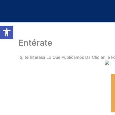
Ir
al
contenido
Abrir barra de herramientas
Entérate
Si te Interesa Lo Que Publicamos Da Clic en la Fo