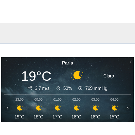
París
19°C
Claro
3.7 m/s
50%
769
mmHg
23:00
00:00
01:00
02:00
03:00
04:00
05:
‹
›
19°C
18°C
17°C
16°C
16°C
15°C
14