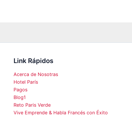
Link Rápidos
Acerca de Nosotras
Hotel París
Pagos
Blog1
00
06:00
07:00
08:00
09:00
10:00
11:00
12:0
Reto Paris Verde
Vive Emprende & Habla Francés con Éxito
°C
14°C
13°C
14°C
16°C
19°C
20°C
22°