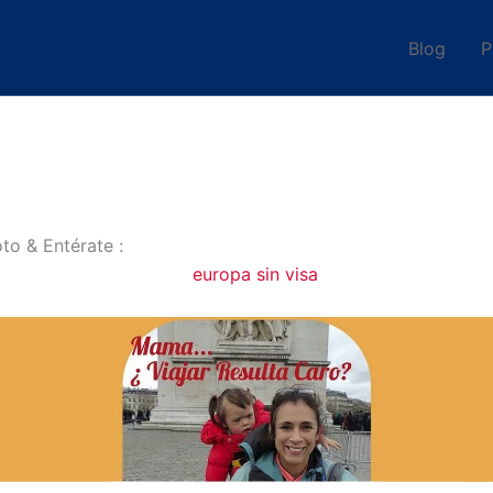
Blog
P
to & Entérate :