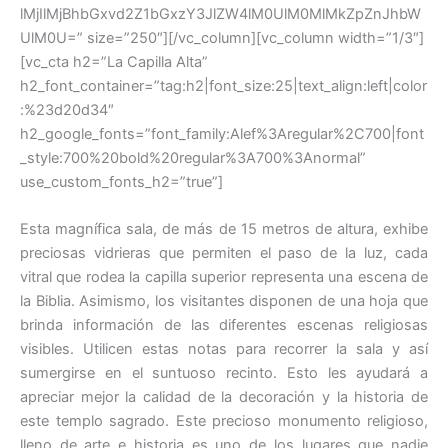
lMjIlMjBhbGxvd2Z1bGxzY3JlZW4lM0UlM0MlMkZpZnJhbW
UlM0U=” size=”250″][/vc_column][vc_column width=”1/3″]
[vc_cta h2=”La Capilla Alta”
h2_font_container=”tag:h2|font_size:25|text_align:left|color
:%23d20d34″
h2_google_fonts=”font_family:Alef%3Aregular%2C700|font
_style:700%20bold%20regular%3A700%3Anormal”
use_custom_fonts_h2=”true”]
Esta magnífica sala, de más de 15 metros de altura, exhibe
preciosas vidrieras que permiten el paso de la luz, cada
vitral que rodea la capilla superior representa una escena de
la Biblia. Asimismo, los visitantes disponen de una hoja que
brinda información de las diferentes escenas religiosas
visibles. Utilicen estas notas para recorrer la sala y así
sumergirse en el suntuoso recinto. Esto les ayudará a
apreciar mejor la calidad de la decoración y la historia de
este templo sagrado. Este precioso monumento religioso,
lleno de arte e historia es uno de los lugares que nadie