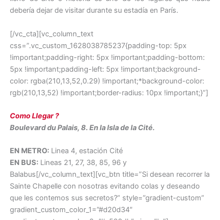
debería dejar de visitar durante su estadía en París.
[/vc_cta][vc_column_text
css=”.vc_custom_1628038785237{padding-top: 5px
!important;padding-right: 5px !important;padding-bottom:
5px !important;padding-left: 5px !important;background-
color: rgba(210,13,52,0.29) !important;*background-color:
rgb(210,13,52) !important;border-radius: 10px !important;}”]
Como Llegar ?
Boulevard du Palais, 8. En la Isla de la Cité.
EN METRO:
Linea 4, estación Cité
EN BUS:
Lineas 21, 27, 38, 85, 96 y
Balabus[/vc_column_text][vc_btn title=”Si desean recorrer la
Sainte Chapelle con nosotras evitando colas y deseando
que les contemos sus secretos?” style=”gradient-custom”
gradient_custom_color_1=”#d20d34″