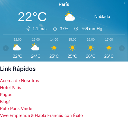
París
22°C
Nublado
1.1 m/s
37%
769
mmHg
12:00
13:00
14:00
15:00
16:00
17:00
18:0
‹
›
22°C
24°C
25°C
25°C
26°C
26°C
26°
Link Rápidos
Acerca de Nosotras
Hotel París
Pagos
Blog1
Reto Paris Verde
Vive Emprende & Habla Francés con Éxito