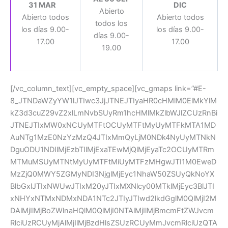
31 MAR
DIC
Abierto
Abierto todos
Abierto todos
todos los
los días 9.00-
los días 9.00-
días 9.00-
17.00
17.00
19.00
[/vc_column_text][vc_empty_space][vc_gmaps link=”#E-
8_JTNDaWZyYW1lJTIwc3JjJTNEJTIyaHR0cHMlM0ElMkYlM
kZ3d3cuZ29vZ2xlLmNvbSUyRm1hcHMlMkZlbWJlZCUzRnBi
JTNEJTIxMW0xNCUyMTFtOCUyMTFtMyUyMTFkMTA1MD
AuNTg1MzE0NzYzMzQ4JTIxMmQyLjM0NDk4NyUyMTNkN
DguODU1NDIlMjEzbTIlMjExaTEwMjQlMjEyaTc2OCUyMTRm
MTMuMSUyMTNtMyUyMTFtMiUyMTFzMHgwJTI1M0EweD
MzZjQ0MWY5ZGMyNDI3NjglMjEyc1NhaW50ZSUyQkNoYX
BlbGxlJTIxNWUwJTIxM20yJTIxMXNlcy00MTklMjEyc3BlJTI
xNHYxNTMxNDMxNDA1NTc2JTIyJTIwd2lkdGglM0QlMjI2M
DAlMjIlMjBoZWlnaHQlM0QlMjI0NTAlMjIlMjBmcmFtZWJvcm
RlciUzRCUyMjAlMjIlMjBzdHlsZSUzRCUyMmJvcmRlciUzQTA