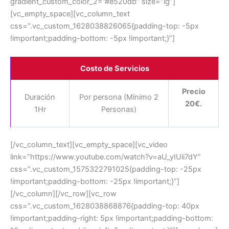
gradient_custom_color_2=”#e520db” size=”lg”]
[vc_empty_space][vc_column_text
css=”.vc_custom_1628038826065{padding-top: -5px
!important;padding-bottom: -5px !important;}”]
Costo de Servicios
Precio
Duración
Por persona (Mínimo 2
20€.
1Hr
Personas)
[/vc_column_text][vc_empty_space][vc_video
link=”https://www.youtube.com/watch?v=aU_yIUii7dY”
css=”.vc_custom_1575322791025{padding-top: -25px
!important;padding-bottom: -25px !important;}”]
[/vc_column][/vc_row][vc_row
css=”.vc_custom_1628038868876{padding-top: 40px
!important;padding-right: 5px !important;padding-bottom: