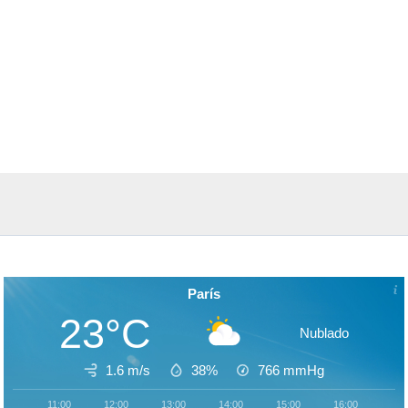
París
23°C
Nublado
1.6 m/s
38%
766
mmHg
11:00
12:00
13:00
14:00
15:00
16:00
17: