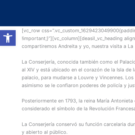
Ir
al
contenido
Abrir barra de herramientas
[vc_row css=”.vc_custom_1629423049900{padding-
!important;}”][vc_column][deasil_vc_heading ali
compartiremos Andreita y yo, nuestra visita a La
La Conserjería, conocida también como el Palacio d
al XIV y está ubicado en el corazón de la Isla de l
palacio, para mudarse a Louvre y Vincennes. Los r
asimismo se le confiaron poderes de policía y just
Posteriormente en 1793, la reina María Antonieta e
considerado el símbolo de la Revolución Frances
La Conserjería conservó su función carcelaria dur
y abierto al público.