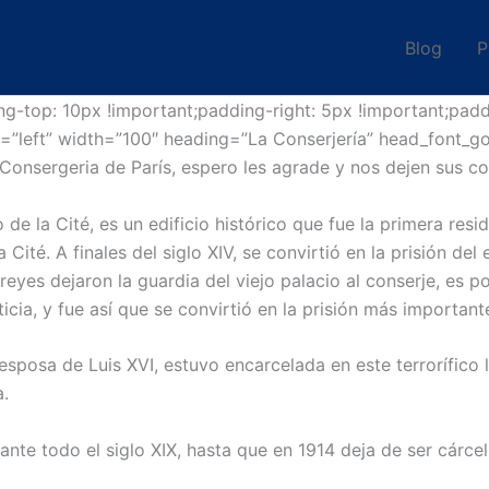
Blog
P
top: 10px !important;padding-right: 5px !important;padd
gn=”left” width=”100″ heading=”La Conserjería” head_font_
 Consergeria de París, espero les agrade y nos dejen sus c
e la Cité, es un edificio histórico que fue la primera resi
a Cité. A finales del siglo XIV, se convirtió en la prisión 
eyes dejaron la guardia del viejo palacio al conserje, es p
icia, y fue así que se convirtió en la prisión más important
sposa de Luis XVI, estuvo encarcelada en este terrorífico lu
a.
ante todo el siglo XIX, hasta que en 1914 deja de ser cárc