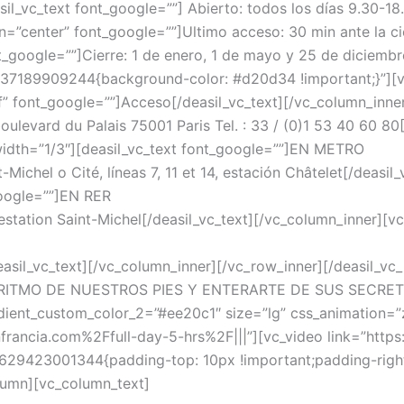
il_vc_text font_google=””] Abierto: todos los días 9.30-18
n=”center” font_google=””]Ultimo acceso: 30 min ante la ci
t_google=””]Cierre: 1 de enero, 1 de mayo y 25 de diciembr
637189909244{background-color: #d20d34 !important;}”][v
fff” font_google=””]Acceso[/deasil_vc_text][/vc_column_inn
boulevard du Palais 75001 Paris Tel. : 33 / (0)1 53 40 60 80
width=”1/3″][deasil_vc_text font_google=””]EN METRO
nt-Michel o Cité, líneas 7, 11 et 14, estación Châtelet[/deas
google=””]EN RER
, estation Saint-Michel[/deasil_vc_text][/vc_column_inner][
/deasil_vc_text][/vc_column_inner][/vc_row_inner][/deasil_
L RITMO DE NUESTROS PIES Y ENTERARTE DE SUS SECRETO
ient_custom_color_2=”#ee20c1″ size=”lg” css_animation=
rancia.com%2Ffull-day-5-hrs%2F|||”][vc_video link=”htt
629423001344{padding-top: 10px !important;padding-righ
olumn][vc_column_text]