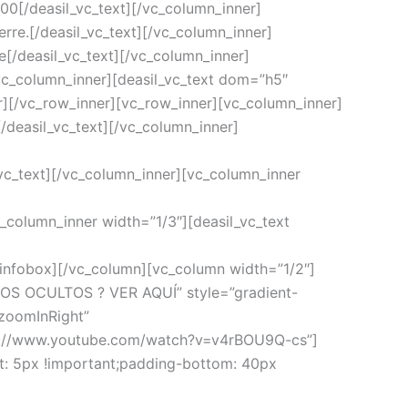
.00[/deasil_vc_text][/vc_column_inner]
erre.[/deasil_vc_text][/vc_column_inner]
e[/deasil_vc_text][/vc_column_inner]
c_column_inner][deasil_vc_text dom=”h5″
er][/vc_row_inner][vc_row_inner][vc_column_inner]
[/deasil_vc_text][/vc_column_inner]
il_vc_text][/vc_column_inner][vc_column_inner
vc_column_inner width=”1/3″][deasil_vc_text
vc_infobox][/vc_column][vc_column width=”1/2″]
S OCULTOS ? VER AQUÍ” style=”gradient-
”zoomInRight”
ps://www.youtube.com/watch?v=v4rBOU9Q-cs”]
t: 5px !important;padding-bottom: 40px