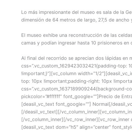
Lo más impresionante del museo es sala de la Ge
dimensión de 64 metros de largo, 27,5 de ancho y
El museo exhibe una reconstrucción de las celdas 
camas y podían ingresar hasta 10 prisioneros en 
Al final del recorrido se aprecian dos lápidas e
css=”.vc_custom_1629423032421{padding-top: 10p
!important;}”][vc_column width=”1/2″][deasil_vc
top: 10px !important;padding-right: 10px !import
css=”.vc_custom_1637189909244{background-color
pickcolor=”#ffffff” font_google=””]Precio de Ent
[deasil_vc_text font_google=””] Normal[/deasil_v
[/deasil_vc_text][/vc_column_inner][vc_column_in
[/vc_column_inner][/vc_row_inner][vc_row_inner
[deasil_vc_text dom=”h5″ align=”center” font_styl