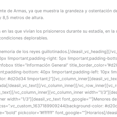
nte de Armas, ya que muestra la grandeza y ostentación de
 8,5 metros de altura.
en las que vivían los prisioneros durante su estadía, en l
condiciones deplorables.
n memoria de los reyes guillotinados.[/deasil_vc_heading][/
x !important;padding-right: 5px !important;padding-botto
_infobox title=”Información General” title_border_color=”
ant;padding-bottom: 40px !important;padding-left: 10px !im
: #d20d34 !important;}”][vc_column_inner][deasil_vc_text
rada[/deasil_vc_text][/vc_column_inner][/vc_row_inner][vc_
c_text][/vc_column_inner][vc_column_inner width=”1/3″][dea
ner width=”1/3″][deasil_vc_text font_google=””]Menores de 
 css=”.vc_custom_1637189909244{background-color: #d20d3
e=”bold” pickcolor=”#ffffff” font_google=””]Horarios[/deas