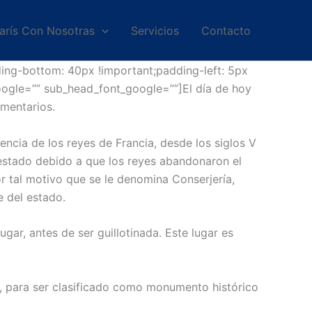
arís Con Nosotras
Servicios
Contacto
ing-bottom: 40px !important;padding-left: 5px
google=”” sub_head_font_google=””]El día de hoy
omentarios.
dencia de los reyes de Francia, desde los siglos V
del estado debido a que los reyes abandonaron el
or tal motivo que se le denomina Conserjería,
e del estado.
gar, antes de ser guillotinada. Este lugar es
el, para ser clasificado como monumento histórico