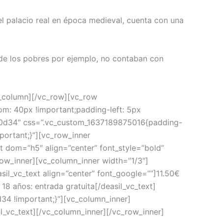
l palacio real en época medieval, cuenta con una
a de los pobres por ejemplo, no contaban con
vc_column][/vc_row][vc_row
m: 40px !important;padding-left: 5px
#d20d34″ css=”.vc_custom_1637189875016{padding-
portant;}”][vc_row_inner
 dom=”h5″ align=”center” font_style=”bold”
row_inner][vc_column_inner width=”1/3″]
sil_vc_text align=”center” font_google=””]11.50€
18 años: entrada gratuita[/deasil_vc_text]
4 !important;}”][vc_column_inner]
il_vc_text][/vc_column_inner][/vc_row_inner]