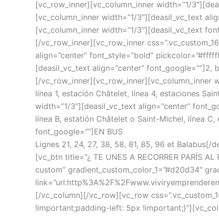
[vc_row_inner][vc_column_inner width=”1/3″][deas
[vc_column_inner width=”1/3″][deasil_vc_text alig
[vc_column_inner width=”1/3″][deasil_vc_text fon
[/vc_row_inner][vc_row_inner css=”.vc_custom_1
align=”center” font_style=”bold” pickcolor=”#fff
[deasil_vc_text align=”center” font_google=””]2, 
[/vc_row_inner][vc_row_inner][vc_column_inner 
línea 1, estación Châtelet, línea 4, estaciones Sai
width=”1/3″][deasil_vc_text align=”center” font_
línea B, estatión Châtelet o Saint-Michel, línea C
font_google=””]EN BUS
Lignes 21, 24, 27, 38, 58, 81, 85, 96 et Balabus[
[vc_btn title=”¿ TE UNES A RECORRER PARÍS A
custom” gradient_custom_color_1=”#d20d34″ grad
link=”url:http%3A%2F%2Fwww.viviryemprenderenf
[/vc_column][/vc_row][vc_row css=”.vc_custom_1
!important;padding-left: 5px !important;}”][vc_c