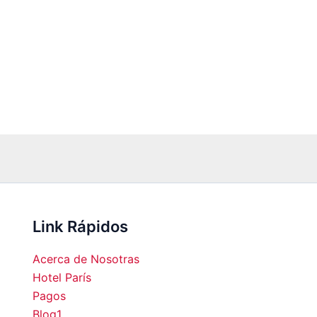
Link Rápidos
Acerca de Nosotras
Hotel París
Pagos
Blog1
00
18:00
19:00
20:00
21:00
22:00
23:00
00:0