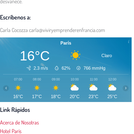
desvanece.
Escríbenos a:
Carla Cocozza
carla@viviryemprenderenfrancia.com
París
16°C
Claro
2.3 m/s
62%
766
mmHg
07:00
08:00
09:00
10:00
11:00
12:00
13:0
‹
›
16°C
17°C
18°C
20°C
23°C
25°C
26°
Link Rápidos
Acerca de Nosotras
Hotel París