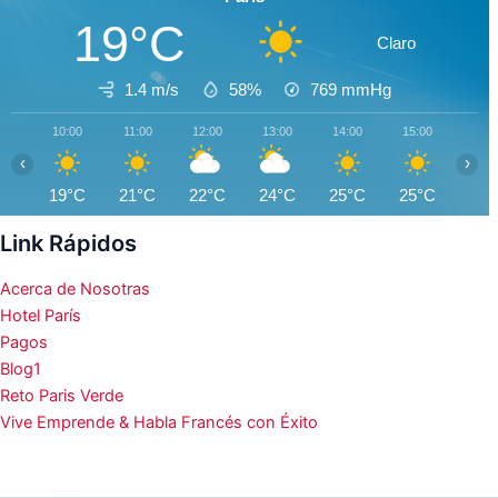
19°C
Claro
1.4 m/s
58%
769
mmHg
10:00
11:00
12:00
13:00
14:00
15:00
16:0
‹
›
19°C
21°C
22°C
24°C
25°C
25°C
26°
Link Rápidos
Acerca de Nosotras
Hotel París
Pagos
Blog1
Reto Paris Verde
Vive Emprende & Habla Francés con Éxito