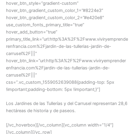
hover_btn_style=”gradient-custom”
hover_btn_gradient_custom_color_1=”#8224e3″
hover_btn_gradient_custom_color_2=”#e420e8″
use_custom_fonts_primary_title=”true”
hover_add_button=”true”
primary_title_link=”url:http%3A%2F%2Fwww.viviryemprende
renfrancia.com%2Fjardin-de-las-tullerias-jardin-de-
carrusel%2F|||”
hover_btn_link=”url:http%3A%2F%2Fwww.viviryemprender
enfrancia.com%2Fjardin-de-las-tullerias-jardin-de-
carrusel%2F|||”
css=”.vc_custom_1559052639088{padding-top: 5px
!important;padding-bottom: 5px !important;}”]
Los Jardines de las Tullerías y del Carrusel representan 28,6
hectáreas de historia y de paseos.
[/vc_hoverbox][/vc_column][vc_column width=”1/4″]
[/vc_column][/vc_row]