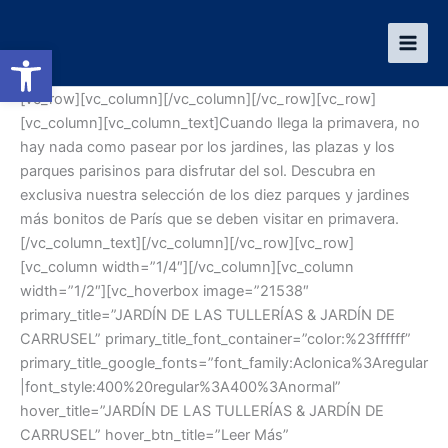
Ir
al
Abrir barra de herramientas
contenido
[vc_row][vc_column][/vc_column][/vc_row][vc_row]
[vc_column][vc_column_text]Cuando llega la primavera, no
hay nada como pasear por los jardines, las plazas y los
parques parisinos para disfrutar del sol. Descubra en
exclusiva nuestra selección de los diez parques y jardines
más bonitos de París que se deben visitar en primavera.
[/vc_column_text][/vc_column][/vc_row][vc_row]
[vc_column width=”1/4″][/vc_column][vc_column
width=”1/2″][vc_hoverbox image=”21538″
primary_title=”JARDÍN DE LAS TULLERÍAS & JARDÍN DE
CARRUSEL” primary_title_font_container=”color:%23ffffff”
primary_title_google_fonts=”font_family:Aclonica%3Aregular
|font_style:400%20regular%3A400%3Anormal”
hover_title=”JARDÍN DE LAS TULLERÍAS & JARDÍN DE
CARRUSEL” hover_btn_title=”Leer Más”