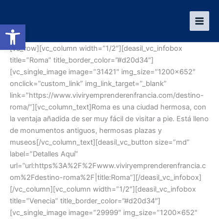
Ir
al
Abrir barra de herramientas
contenido
[vc_row][vc_column width=”1/2″][deasil_vc_infobox
title=”Roma” title_border_color=”#d20d34″]
[vc_single_image image=”31421″ img_size=”1200×652″
onclick=”custom_link” img_link_target=”_blank”
link=”https://www.viviryemprenderenfrancia.com/destino-
roma/”][vc_column_text]Roma es una ciudad hermosa, con
la ventaja añadida de ser muy fácil de visitar a pie. Está lleno
de monumentos antiguos, hermosas plazas y
museos[/vc_column_text][deasil_vc_button size=”md”
label=”Detalles Aquí”
url=”url:https%3A%2F%2Fwww.viviryemprenderenfrancia.c
om%2Fdestino-roma%2F|title:Roma”][/deasil_vc_infobox]
[/vc_column][vc_column width=”1/2″][deasil_vc_infobox
title=”Venecia” title_border_color=”#d20d34″]
[vc_single_image image=”29999″ img_size=”1200×652″