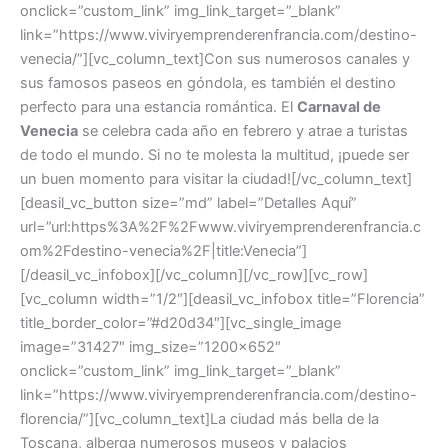
onclick=”custom_link” img_link_target=”_blank”
link=”https://www.viviryemprenderenfrancia.com/destino-
venecia/”][vc_column_text]Con sus numerosos canales y
sus famosos paseos en góndola, es también el destino
perfecto para una estancia romántica. El
Carnaval de
Venecia
se celebra cada año en febrero y atrae a turistas
de todo el mundo. Si no te molesta la multitud, ¡puede ser
un buen momento para visitar la ciudad![/vc_column_text]
[deasil_vc_button size=”md” label=”Detalles Aquí”
url=”url:https%3A%2F%2Fwww.viviryemprenderenfrancia.c
om%2Fdestino-venecia%2F|title:Venecia”]
[/deasil_vc_infobox][/vc_column][/vc_row][vc_row]
[vc_column width=”1/2″][deasil_vc_infobox title=”Florencia”
title_border_color=”#d20d34″][vc_single_image
image=”31427″ img_size=”1200×652″
onclick=”custom_link” img_link_target=”_blank”
link=”https://www.viviryemprenderenfrancia.com/destino-
florencia/”][vc_column_text]La ciudad más bella de la
Toscana, alberga numerosos museos y palacios