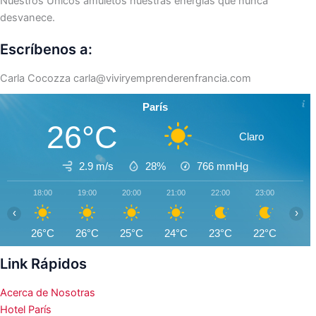
Nuestros Únicos amuletos nuestras energías que nunca
desvanece.
Escríbenos a:
Carla Cocozza
carla@viviryemprenderenfrancia.com
París
26°C
Claro
2.9 m/s
28%
766
mmHg
18:00
19:00
20:00
21:00
22:00
23:00
00:0
‹
›
26°C
26°C
25°C
24°C
23°C
22°C
21°
Link Rápidos
Acerca de Nosotras
Hotel París