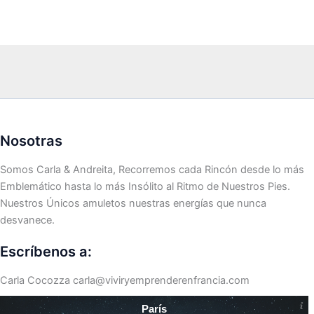
Nosotras
Somos Carla & Andreita, Recorremos cada Rincón desde lo más
Emblemático hasta lo más Insólito al Ritmo de Nuestros Pies.
Nuestros Únicos amuletos nuestras energías que nunca
desvanece.
Escríbenos a:
Carla Cocozza
carla@viviryemprenderenfrancia.com
París