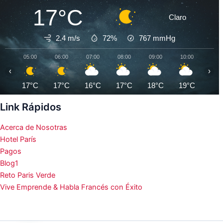
17°C
Claro
2.4 m/s
72%
767
mmHg
05:00
06:00
07:00
08:00
09:00
10:00
11:0
‹
›
17°C
17°C
16°C
17°C
18°C
19°C
21°
Link Rápidos
Acerca de Nosotras
Hotel París
Pagos
Blog1
Reto Paris Verde
Vive Emprende & Habla Francés con Éxito