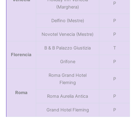
P
(Marghera)
Delfino (Mestre)
P
Novotel Venecia (Mestre)
P
B & B Palazzo Giustizia
T
Florencia
Grifone
P
Roma Grand Hotel
P
Fleming
Roma
Roma Aurelia Antica
P
Grand Hotel Fleming
P