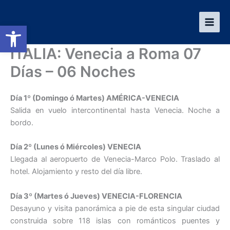
Ir
al
Abrir barra de herramientas
contenido
ITALIA: Venecia a Roma 07
Días – 06 Noches
Día 1º (Domingo ó Martes) AMÉRICA-VENECIA
Salida en vuelo intercontinental hasta Venecia. Noche a
bordo.
Día 2º (Lunes ó Miércoles) VENECIA
Llegada al aeropuerto de Venecia-Marco Polo. Traslado al
hotel. Alojamiento y resto del día libre.
Día 3º (Martes ó Jueves) VENECIA-FLORENCIA
Desayuno y visita panorámica a pie de esta singular ciudad
construida sobre 118 islas con románticos puentes y