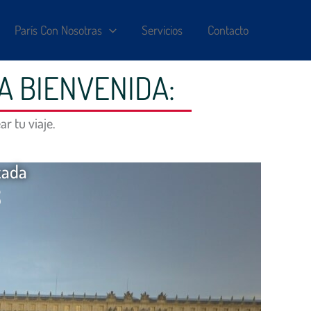
París Con Nosotras
Servicios
Contacto
A BIENVENIDA:
r tu viaje.
zada