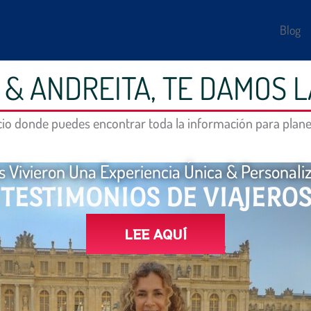
Blog
& ANDREITA, TE DAMOS L
io donde puedes encontrar toda la información para planea
os Vivieron Una Experiencia Única & Personali
TESTIMONIOS DE VIAJEROS
LEE AQUÍ