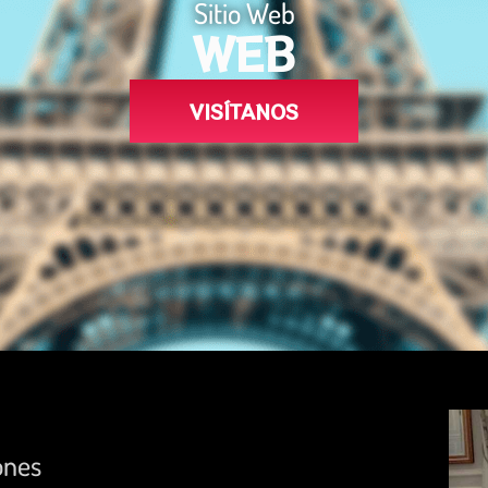
Sitio Web
WEB
VISÍTANOS
ones