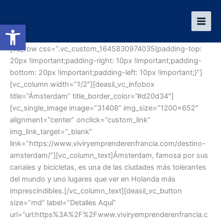
Ir
al
Abrir barra de herramientas
contenido
[vc_row css=”.vc_custom_1645830974035{padding-top:
20px !important;padding-right: 10px !important;padding-
bottom: 20px !important;padding-left: 10px !important;}”]
[vc_column width=”1/2″][deasil_vc_infobox
title=”Ámsterdam” title_border_color=”#d20d34″]
[vc_single_image image=”31408″ img_size=”1200×652″
alignment=”center” onclick=”custom_link”
img_link_target=”_blank”
link=”https://www.viviryemprenderenfrancia.com/destino-
amsterdam/”][vc_column_text]Ámsterdam, famosa por sus
canales y bicicletas, es una de las ciudades más tolerantes
del mundo y uno lugares que ver en Holanda más
imprescindibles.[/vc_column_text][deasil_vc_button
size=”md” label=”Detalles Aquí”
url=”url:https%3A%2F%2Fwww.viviryemprenderenfrancia.c