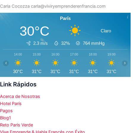
Carla Cocozza
carla@viviryemprenderenfrancia.com
París
30°C
Claro
2.3 m/s
32%
764
mmHg
14:00
15:00
16:00
17:00
18:00
19:00
20:0
‹
›
30°C
31°C
31°C
31°C
31°C
31°C
30°
Link Rápidos
Acerca de Nosotras
Hotel París
Pagos
Blog1
Reto Paris Verde
Vive Emprende & Habla Francés con Éxito