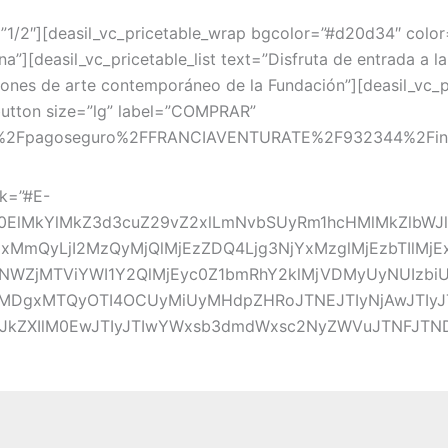
/2″][deasil_vc_pricetable_wrap bgcolor=”#d20d34″ color=”#
a”][deasil_vc_pricetable_list text=”Disfruta de entrada a la
iciones de arte contemporáneo de la Fundación”][deasil_vc_p
_button size=”lg” label=”COMPRAR”
pe%2Fpagoseguro%2FFRANCIAVENTURATE%2F932344%2Finfo”]
nk=”#E-
M0ElMkYlMkZ3d3cuZ29vZ2xlLmNvbSUyRm1hcHMlMkZlbW
mQyLjI2MzQyMjQlMjEzZDQ4Ljg3NjYxMzglMjEzbTIlM
WZjMTViYWI1Y2QlMjEyc0Z1bmRhY2klMjVDMyUyNUIzbi
DgxMTQyOTI4OCUyMiUyMHdpZHRoJTNEJTIyNjAwJTIyJT
b3JkZXIlM0EwJTIyJTIwYWxsb3dmdWxsc2NyZWVuJTNFJTNDJ