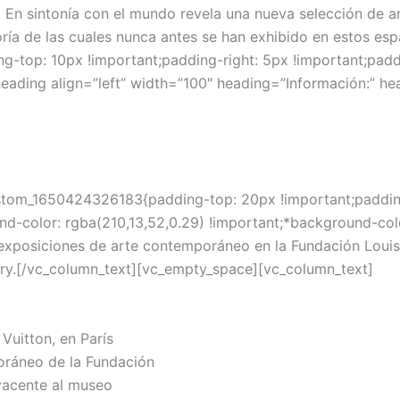
ry, En sintonía con el mundo revela una nueva selección de a
a de las cuales nunca antes se han exhibido en estos esp
top: 10px !important;padding-right: 5px !important;paddi
_heading align=”left” width=”100″ heading=”Información:” 
ustom_1650424326183{padding-top: 20px !important;paddin
nd-color: rgba(210,13,52,0.29) !important;*background-colo
 exposiciones de arte contemporáneo en la Fundación Louis 
ehry.[/vc_column_text][vc_empty_space][vc_column_text]
Vuitton, en París
oráneo de la Fundación
yacente al museo