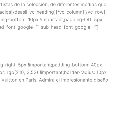
rtistas de la colección, de diferentes medios que
acios[/deasil_vc_heading][/vc_column][/vc_row]
ng-bottom: 10px !important;padding-left: 5px
head_font_google=”” sub_head_font_google=””]
g-right: 5px !important;padding-bottom: 40px
r: rgb(210,13,52) !important;border-radius: 10px
Vuitton en París. Admira el impresionante diseño