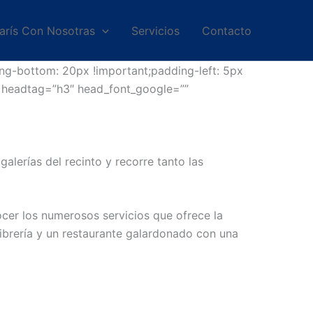
arís Con Nosotras
Servicios
Contacto
ng-bottom: 20px !important;padding-left: 5px
” headtag=”h3″ head_font_google=””
galerías del recinto y recorre tanto las
cer los numerosos servicios que ofrece la
ibrería y un restaurante galardonado con una