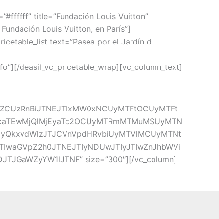
ffffff” title=”Fundación Louis Vuitton”
 Fundación Louis Vuitton, en París”]
ricetable_list text=”Pasea por el Jardín d
[/deasil_vc_pricetable_wrap][vc_column_text]
JlZCUzRnBiJTNEJTIxMW0xNCUyMTFtOCUyMTFt
jExaTEwMjQlMjEyaTc2OCUyMTRmMTMuMSUyMTN
UyQkxvdWlzJTJCVnVpdHRvbiUyMTVlMCUyMTNt
IwaGVpZ2h0JTNEJTIyNDUwJTIyJTIwZnJhbWVi
TJGaWZyYW1lJTNF” size=”300″][/vc_column]