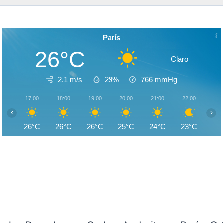
París
26°C
Claro
2.1 m/s
29%
766
mmHg
17:00
18:00
19:00
20:00
21:00
22:00
23:
‹
›
26°C
26°C
26°C
25°C
24°C
23°C
22