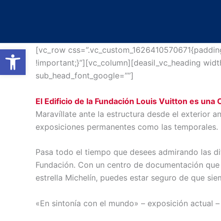
Ir
al
contenido
Abrir barra de herramientas
[vc_row css=”.vc_custom_1626410570671{padding-
!important;}”][vc_column][deasil_vc_heading wid
sub_head_font_google=””]
El Edificio de la Fundación Louis Vuitton es una
Maravíllate ante la estructura desde el exterior a
exposiciones permanentes como las temporales.
Pasa todo el tiempo que desees admirando las di
Fundación. Con un centro de documentación que c
estrella Michelín, puedes estar seguro de que sie
«En sintonía con el mundo» – exposición actual – 