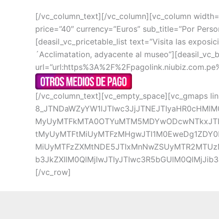
[/vc_column_text][/vc_column][vc_column width=”1
price=”40″ currency=”Euros” sub_title=”Por Person
[deasil_vc_pricetable_list text=”Visita las expos
´Acclimatation, adyacente al museo”][deasil_vc
url=”url:https%3A%2F%2Fpagolink.niubiz.com.
[/vc_column_text][vc_empty_space][vc_gmaps li
8_JTNDaWZyYW1lJTIwc3JjJTNEJTIyaHR0cHMl
MyUyMTFkMTA0OTYuMTM5MDYwODcwNTkxJTIxM
tMyUyMTFtMiUyMTFzMHgwJTI1M0EweDg1ZDY0N
MiUyMTFzZXMtNDE5JTIxMnNwZSUyMTR2MTUzM
b3JkZXIlM0QlMjIwJTIyJTIwc3R5bGUlM0QlMjJi
[/vc_row]