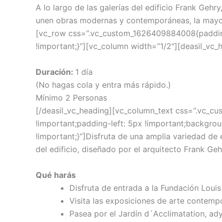
A lo largo de las galerías del edificio Frank Geh
unen obras modernas y contemporáneas, la mayorí
[vc_row css=”.vc_custom_1626409884008{padding-
!important;}”][vc_column width=”1/2″][deasil_vc
Duración:
1 día
(No hagas cola y entra más rápido.)
Mínimo 2 Personas
[/deasil_vc_heading][vc_column_text css=”.vc_c
!important;padding-left: 5px !important;backgrou
!important;}”]Disfruta de una amplia variedad de
del edificio, diseñado por el arquitecto Frank G
Qué harás
Disfruta de entrada a la Fundación Louis 
Visita las exposiciones de arte contemp
Pasea por el Jardín d´Acclimatation, ad