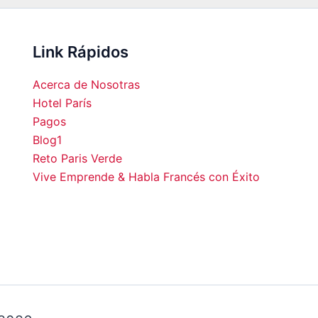
Link Rápidos
Acerca de Nosotras
Hotel París
Pagos
Blog1
00
00:00
01:00
02:00
03:00
04:00
05:00
06:0
Reto Paris Verde
Vive Emprende & Habla Francés con Éxito
°C
21°C
20°C
19°C
19°C
18°C
17°C
16°