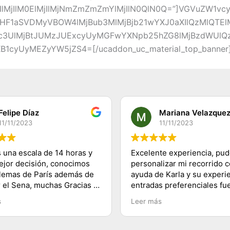
IlMjIlM0ElMjIlMjNmZmZmZmYlMjIlN0QlN0Q=”]VGVuZW1v
F1aSVDMyVBOW4lMjBub3MlMjBjb21wYXJ0aXIlQzMlQTElM
Iwc3UlMjBtJUMzJUExcyUyMGFwYXNpb25hZG8lMjBzdWUl
cyUyMEZyYW5jZS4=[/ucaddon_uc_material_top_banner][
Felipe Díaz
Mariana Velazque
11/11/2023
11/11/2023
 una escala de 14 horas y
Excelente experiencia, pu
mejor decisión, conocimos
personalizar mi recorrido c
lemas de París además de
ayuda de Karla y su experie
r el Sena, muchas Gracias a
entradas preferenciales fu
 a su equipo y 100%
lo mejor te ahorras las fila
s
Leer más
dado, saludos desde
buenos tips y explicacione
lugares visitados. Es herm
París!