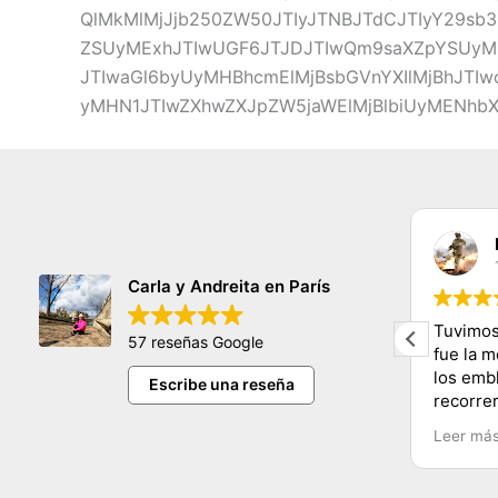
QlMkMlMjJjb250ZW50JTIyJTNBJTdCJTIyY29sb3
ZSUyMExhJTIwUGF6JTJDJTIwQm9saXZpYSUyMH
JTIwaGl6byUyMHBhcmElMjBsbGVnYXIlMjBhJT
yMHN1JTIwZXhwZXJpZW5jaWElMjBlbiUyMENhbXB1
claudia sifuentes
11/11/2023
Carla y Andreita en París
hermosa persona nos encanto
Tuvimos
57 reseñas Google
conocer tantos lugares y de una
fue la 
manera muy dinamica y facil
los emb
Escribe una reseña
e
muchas gracias carla y mucho exito
recorre
Carla y
Leer má
Recomen
Chile.