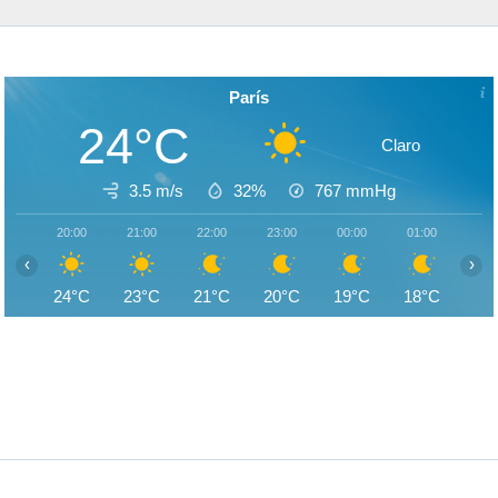
París
24°C
Claro
3.5 m/s
32%
767
mmHg
20:00
21:00
22:00
23:00
00:00
01:00
02:
‹
›
24°C
23°C
21°C
20°C
19°C
18°C
17