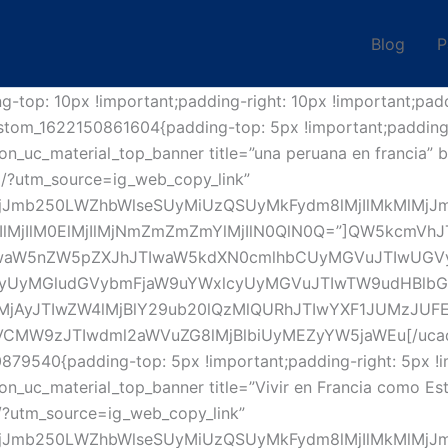
Blog
P
top: 10px !important;padding-right: 10px !important;padd
custom_1622150861604{padding-top: 5px !important;padding
ddon_uc_material_top_banner title=”una peruana en franci
q/?utm_source=ig_web_copy_link”
0IlMjJmb250LWZhbWlseSUyMiUzQSUyMkFydm8lMjIlMkMlM
lMjIlM0ElMjIlMjNmZmZmZmYlMjIlN0QlN0Q=”]QW5kcmVhJT
aW5nZW5pZXJhJTIwaW5kdXN0cmlhbCUyMGVuJTIwUGVyJ
yUyMGludGVybmFjaW9uYWxlcyUyMGVuJTIwTW9udHBlbGx
jAyJTIwZW4lMjBlY29ub20lQzMlQURhJTIwYXF1JUMzJUFE
MW9zJTIwdml2aWVuZG8lMjBlbiUyMEZyYW5jaWEu[/ucaddon
879540{padding-top: 5px !important;padding-right: 5px !
ddon_uc_material_top_banner title=”Vivir en Francia como 
/?utm_source=ig_web_copy_link”
0IlMjJmb250LWZhbWlseSUyMiUzQSUyMkFydm8lMjIlMkMlM