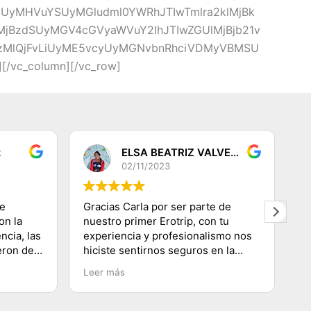
cyUyMHVuYSUyMGludml0YWRhJTIwTmlra2klMjBk
jBzdSUyMGV4cGVyaWVuY2lhJTIwZGUlMjBjb21v
QzMlQjFvLiUyME5vcyUyMGNvbnRhciVDMyVBMSU
/vc_column][/vc_row]
z
ELSA BEATRIZ VALVERDE DEZA
02/11/2023
de
Gracias Carla por ser parte de
G
on la
nuestro primer Erotrip, con tu
re
ncia, las
experiencia y profesionalismo nos
s
eron de
hiciste sentirnos seguros en la
di
s! Muy
ciudad Luz, conociendo lugares
q
Leer más
L
s de los
emblemáticos, subir a la Torre
p
oso
Eiffel, recorriendo el Río
se
Sena.......etc y agradecerte por
co