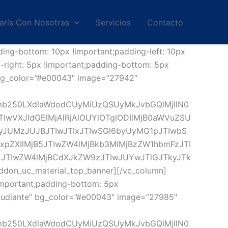
arís Con Nosotras
Servicios
Contacto
ing-bottom: 10px !important;padding-left: 10px
-right: 5px !important;padding-bottom: 5px
a” bg_color=”#e00043″ image=”27942″
jJmb250LXdlaWdodCUyMiUzQSUyMkJvbGQlMjIlN0
IwVXJldGElMjAlRjAlOUYlOTglODIlMjB0aWVuZSU
UMzJUJBJTIwJTIxJTIwSGl6byUyMG1pJTIwbS
pZXIlMjB5JTIwZW4lMjBkb3MlMjBzZW1hbmFzJTI
JTIwZW4lMjBCdXJkZW9zJTIwJUYwJTlGJTkyJTk
_uc_material_top_banner][/vc_column]
important;padding-bottom: 5px
Estudiante” bg_color=”#e00043″ image=”27985″
jJmb250LXdlaWdodCUyMiUzQSUyMkJvbGQlMjIlN0