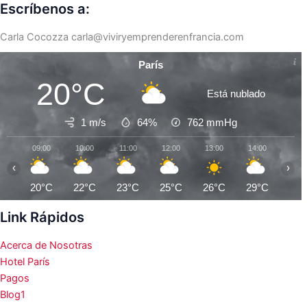
Escríbenos a:
Carla Cocozza
carla@viviryemprenderenfrancia.com
París
20°C
Está nublado
1 m/s
64%
762
mmHg
09:00
10:00
11:00
12:00
13:00
14:00
15:0
‹
›
20°C
22°C
23°C
25°C
26°C
29°C
30°
Link Rápidos
Acerca de Nosotras
Hotel París
Pagos
Blog1