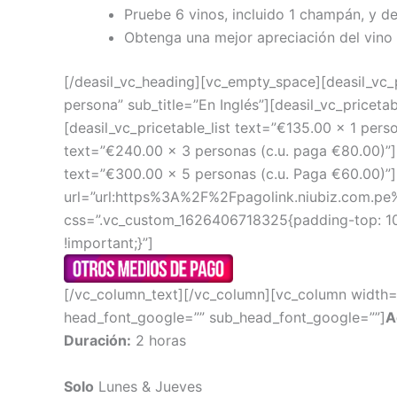
Pruebe 6 vinos, incluido 1 champán, y de
Obtenga una mejor apreciación del vino 
[/deasil_vc_heading][vc_empty_space][deasil_vc_
persona” sub_title=”En Inglés”][deasil_vc_price
[deasil_vc_pricetable_list text=”€135.00 x 1 pers
text=”€240.00 x 3 personas (c.u. paga €80.00)”][
text=”€300.00 x 5 personas (c.u. Paga €60.00)”]
url=”url:https%3A%2F%2Fpagolink.niubiz.com.
css=”.vc_custom_1626406718325{padding-top: 10p
!important;}”]
[/vc_column_text][/vc_column][vc_column width=”
head_font_google=”” sub_head_font_google=””]
A
Duración:
2 horas
Solo
Lunes & Jueves