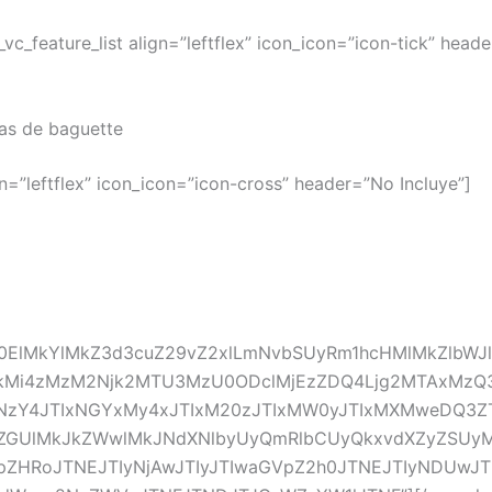
c_feature_list align=”leftflex” icon_icon=”icon-tick” heade
as de baguette
lign=”leftflex” icon_icon=”icon-cross” header=”No Incluye”]
0ElMkYlMkZ3d3cuZ29vZ2xlLmNvbSUyRm1hcHMlMkZlbWJ
JkMi4zMzM2Njk2MTU3MzU0ODclMjEzZDQ4Ljg2MTAxM
Y4JTIxNGYxMy4xJTIxM20zJTIxMW0yJTIxMXMweDQ3Z
pZGUlMkJkZWwlMkJNdXNlbyUyQmRlbCUyQkxvdXZyZSUy
oJTNEJTIyNjAwJTIyJTIwaGVpZ2h0JTNEJTIyNDUwJTIyJT