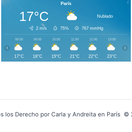
París
17°C
Nublado
2 m/s
75%
767
mmHg
08:00
09:00
10:00
11:00
12:00
13:00
14:
‹
›
17°C
18°C
19°C
21°C
22°C
23°C
24
s los Derecho por Carla y Andreita en París ©