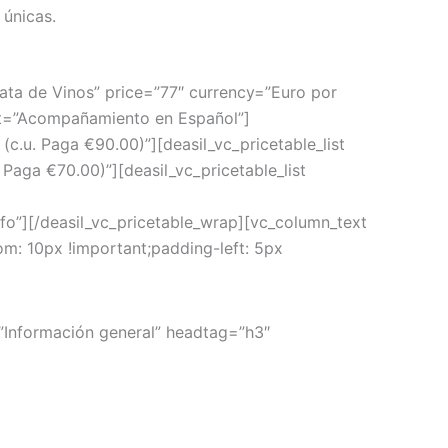
 únicas.
ata de Vinos” price=”77″ currency=”Euro por
ext=”Acompañamiento en Español”]
(c.u. Paga €90.00)”][deasil_vc_pricetable_list
Paga €70.00)”][deasil_vc_pricetable_list
[/deasil_vc_pricetable_wrap][vc_column_text
m: 10px !important;padding-left: 5px
=”Información general” headtag=”h3″