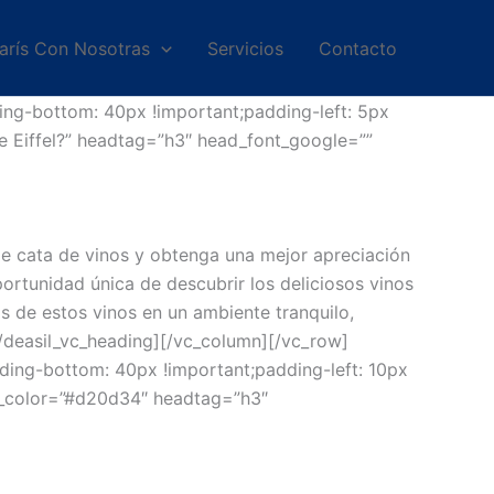
arís Con Nosotras
Servicios
Contacto
ng-bottom: 40px !important;padding-left: 5px
re Eiffel?” headtag=”h3″ head_font_google=””
 de cata de vinos y obtenga una mejor apreciación
portunidad única de descubrir los deliciosos vinos
os de estos vinos en un ambiente tranquilo,
/deasil_vc_heading][/vc_column][/vc_row]
ing-bottom: 40px !important;padding-left: 10px
ad_color=”#d20d34″ headtag=”h3″