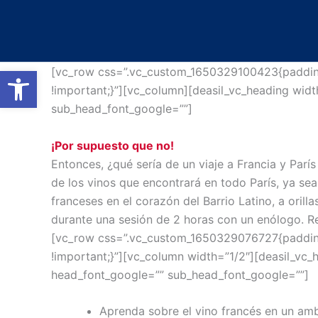
Ir
al
contenido
Abrir barra de herramientas
[vc_row css=”.vc_custom_1650329100423{padding-
!important;}”][vc_column][deasil_vc_heading widt
sub_head_font_google=””]
¡Por supuesto que no!
Entonces, ¿qué sería de un viaje a Francia y Parí
de los vinos que encontrará en todo París, ya sea
franceses en el corazón del Barrio Latino, a orill
durante una sesión de 2 horas con un enólogo. R
[vc_row css=”.vc_custom_1650329076727{padding-
!important;}”][vc_column width=”1/2″][deasil_vc
head_font_google=”” sub_head_font_google=””]
Aprenda sobre el vino francés en un amb