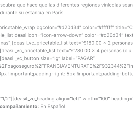
scubra qué hace que las diferentes regiones vinícolas sean
durante su estancia en París
pricetable_wrap bgcolor=”#d20d34″ color=”#ffffff” title=”C
table_list deasilicon=”icon-arrow-down” color=”#d20d34″ t
onas”][deasil_vc_pricetable_list text=”€180.00 x 2 personas 
deasil_vc_pricetable_list text=”€280.00 x 4 personas (c.u. 
[deasil_vc_button size=”lg” label=”PAGAR”
pe%2Fpagoseguro%2FFRANCIAVENTURATE%2F932344%2Finfo”]
x !important;padding-right: 5px !important;padding-botto
1/2″][deasil_vc_heading align=”left” width=”100″ heading
compañamiento:
En Español