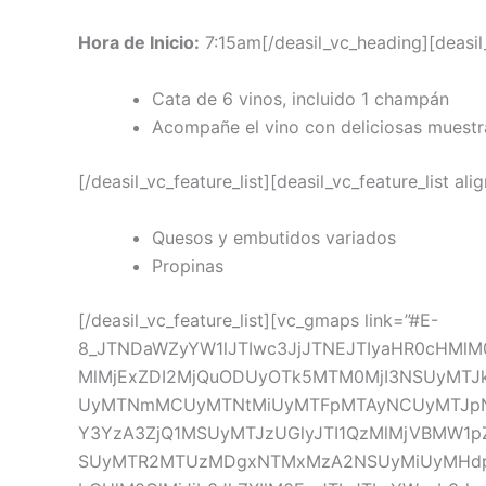
Hora de Inicio:
7:15am[/deasil_vc_heading][deasil_v
Cata de 6 vinos, incluido 1 champán
Acompañe el vino con deliciosas muestr
[/deasil_vc_feature_list][deasil_vc_feature_list a
Quesos y embutidos variados
Propinas
[/deasil_vc_feature_list][vc_gmaps link=”#E-
8_JTNDaWZyYW1lJTIwc3JjJTNEJTIyaHR0cHMlM
MlMjExZDI2MjQuODUyOTk5MTM0MjI3NSUyMT
UyMTNmMCUyMTNtMiUyMTFpMTAyNCUyMTJpNz
Y3YzA3ZjQ1MSUyMTJzUGlyJTI1QzMlMjVBMW1
SUyMTR2MTUzMDgxNTMxMzA2NSUyMiUyMHdpZHR