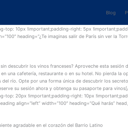
Blog
P
top: 10px !important;padding-right: 5px !important;paddi
h=”100″ heading=”¿Te imaginas salir de París sin ver la Tor
s sin descubrir los vinos franceses? Aproveche esta sesión
 en una cafetería, restaurante o en su hotel. No pierda la o
as del río. Opte por una forma única de descubrir los secret
eserve su sesión ahora y obtenga su pasaporte para vinos[
top: 20px !important;padding-right: 10px !important;padd
_heading align=”left” width=”100″ heading=”Qué harás” he
iente agradable en el corazón del Barrio Latino