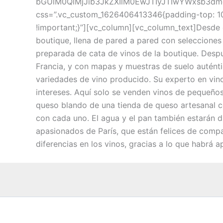
bGUlM0QlMjJib3JkZXIlM0EwJTIyJTIwYWxsb3dm
css=”.vc_custom_1626406413346{padding-top: 10p
!important;}”][vc_column][vc_column_text]Desde 
boutique, llena de pared a pared con selecciones 
preparada de cata de vinos de la boutique. Despué
Francia, y con mapas y muestras de suelo auténti
variedades de vino producido. Su experto en vin
intereses. Aquí solo se venden vinos de pequeño
queso blando de una tienda de queso artesanal c
con cada uno. El agua y el pan también estarán 
apasionados de París, que están felices de compa
diferencias en los vinos, gracias a lo que habrá