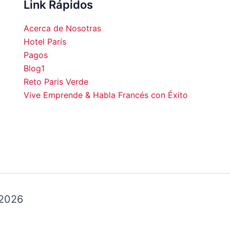
Link Rápidos
Acerca de Nosotras
Hotel París
Pagos
Blog1
00
15:00
16:00
17:00
18:00
19:00
20:00
21:0
Reto Paris Verde
Vive Emprende & Habla Francés con Éxito
°C
25°C
25°C
25°C
25°C
25°C
24°C
22°
 2026