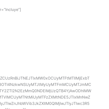
r=”Incluye”]
lZCUzRnBiJTNEJTIxMW0xOCUyMTFtMTIlMjExbT
zQ3OTI4NzkwNSUyMTJtMyUyMTFmMCUyMTJmMC
TY2ZTI2N2EzMmQ0NDElMjUzQTB4YjAwODhlMW
MTVlMCUyMTNtMiUyMTFzZXMtNDE5JTIxMnNwZ
IwZnJhbWVib3JkZXIlM0QlMjIwJTIyJTIwc3R5