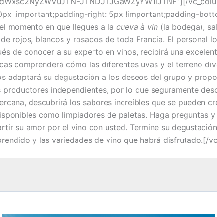
dWxsc2NyZWVuJTNFJTNDJTJGaWZyYW1lJTNF”][/vc_colum
x !important;padding-right: 5px !important;padding-botto
el momento en que llegues a la
cueva à vin
(la bodega), sa
de rojos, blancos y rosados de toda Francia. El personal lo 
s de conocer a su experto en vinos, recibirá una excelente
cas comprenderá cómo las diferentes uvas y el terreno dive
os adaptará su degustación a los deseos del grupo y propo
s productores independientes, por lo que seguramente desc
ercana, descubrirá los sabores increíbles que se pueden c
disponibles como limpiadores de paletas. Haga preguntas 
rtir su amor por el vino con usted. Termine su degustació
 aprendido y las variedades de vino que habrá disfrutado.[/