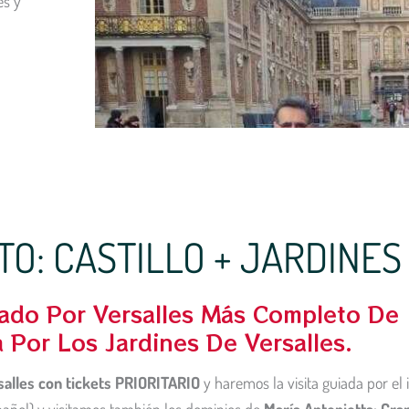
es y
O: CASTILLO + JARDINES
iado Por Versalles Más Completo De
a Por Los Jardines De Versalles.
salles con tickets PRIORITARIO
y haremos la visita guiada por el i