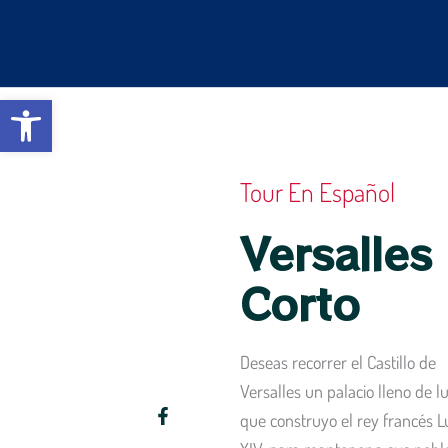
Ir
al
contenido
Abrir barra de herramientas
Tour En Español
Versalles
Corto
Deseas recorrer el Castillo de
Versalles un palacio lleno de lu
que construyo el rey francés L