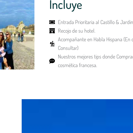
Incluye
Entrada Prioritaria al Castillo & Jardi
Recojo de su hotel.
Acompañante en Habla Hispana (En ca
Consultar)
Nuestros mejores tips donde Compra
cosmética francesa.