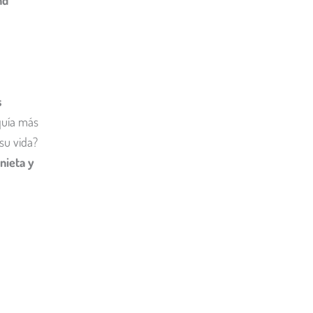
nd
s
quía más
su vida?
onieta y