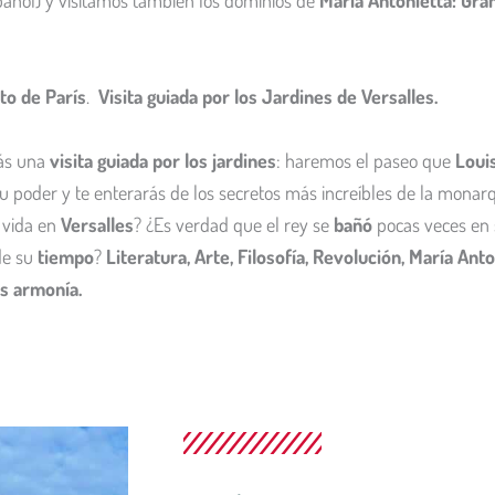
añol) y visitamos también los dominios de
María Antonietta: Gra
to de París
.
Visita guiada por los Jardines de Versalles.
ás una
visita guiada por los jardines
: haremos el paseo que
Loui
u poder y te enterarás de los secretos más increíbles de la monar
 vida en
Versalles
? ¿Es verdad que el rey se
bañó
pocas veces en 
de su
tiempo
?
Literatura, Arte, Filosofía, Revolución, María Ant
s armonía.