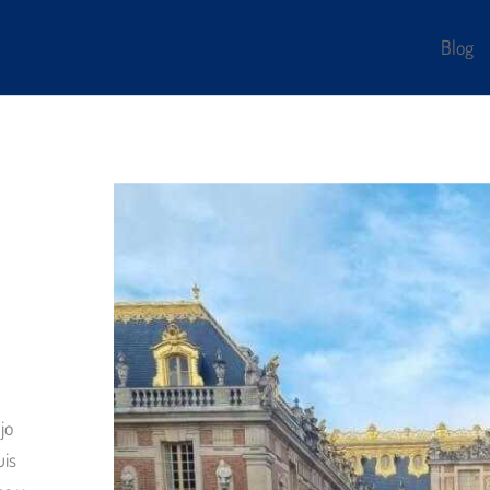
Blog
jo
uis