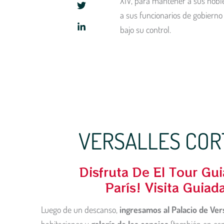
XIV, para mantener a sus nobl
a sus funcionarios de gobierno
bajo su control.
VERSALLES CORT
Disfruta De El Tour Gu
París! Visita Guiad
Luego de un descanso,
ingresamos al Palacio de Ver