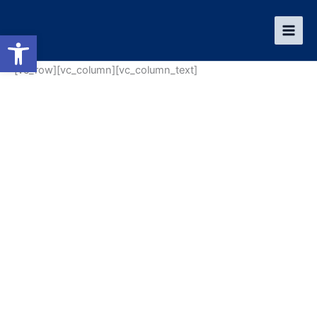
Ir
al
Abrir barra de herramientas
contenido
[vc_row][vc_column][vc_column_text]