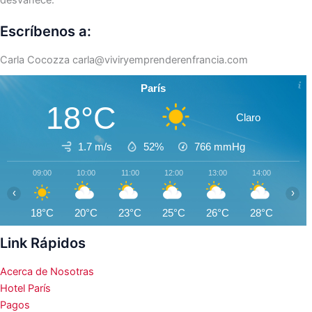
Escríbenos a:
Carla Cocozza
carla@viviryemprenderenfrancia.com
París
18°C
Claro
1.7 m/s
52%
766
mmHg
09:00
10:00
11:00
12:00
13:00
14:00
15:0
‹
›
18°C
20°C
23°C
25°C
26°C
28°C
29°
Link Rápidos
Acerca de Nosotras
Hotel París
Pagos