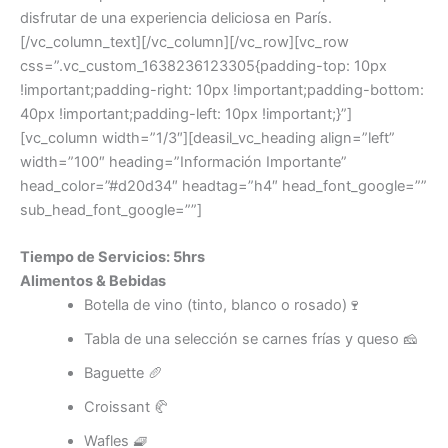
disfrutar de una experiencia deliciosa en París.
[/vc_column_text][/vc_column][/vc_row][vc_row
css=”.vc_custom_1638236123305{padding-top: 10px
!important;padding-right: 10px !important;padding-bottom:
40px !important;padding-left: 10px !important;}”]
[vc_column width=”1/3″][deasil_vc_heading align=”left”
width=”100″ heading=”Información Importante”
head_color=”#d20d34″ headtag=”h4″ head_font_google=””
sub_head_font_google=””]
Tiempo de Servicios: 5hrs
Alimentos & Bebidas
Botella de vino (tinto, blanco o rosado)🍷
Tabla de una selección se carnes frías y queso 🧀
Baguette 🥖
Croissant 🥐
Wafles 🧇