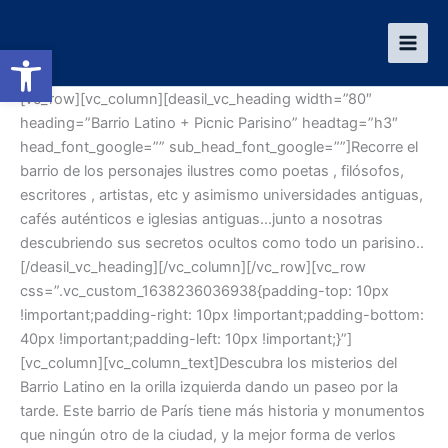
Ir
al
Abrir barra de herramientas
contenido
[vc_row][vc_column][deasil_vc_heading width=”80″
heading=”Barrio Latino + Picnic Parisino” headtag=”h3″
head_font_google=”” sub_head_font_google=””]Recorre el
barrio de los personajes ilustres como poetas , filósofos,
escritores , artistas, etc y asimismo universidades antiguas,
cafés auténticos e iglesias antiguas…junto a nosotras
descubriendo sus secretos ocultos como todo un parisino..
[/deasil_vc_heading][/vc_column][/vc_row][vc_row
css=”.vc_custom_1638236036938{padding-top: 10px
!important;padding-right: 10px !important;padding-bottom:
40px !important;padding-left: 10px !important;}”]
[vc_column][vc_column_text]Descubra los misterios del
Barrio Latino en la orilla izquierda dando un paseo por la
tarde. Este barrio de París tiene más historia y monumentos
que ningún otro de la ciudad, y la mejor forma de verlos