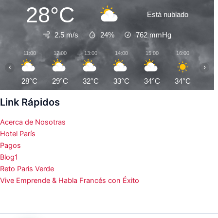
28°C
Está nublado
2.5 m/s
24%
762
mmHg
11:00
12:00
13:00
14:00
15:00
16:00
17:0
‹
›
28°C
29°C
32°C
33°C
34°C
34°C
35°
Link Rápidos
Acerca de Nosotras
Hotel París
Pagos
Blog1
Reto Paris Verde
Vive Emprende & Habla Francés con Éxito