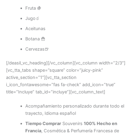
Fruta 🍇
Jugo🧃
Aceitunas
Botana 🍟
Cervezas🍺
[/deasil_vc_heading][/vc_column][vc_column width=”2/3″]
[vc_tta_tabs shape=”square” color=”juicy-pink”
active_section=”1″][vc_tta_section
i_icon_fontawesome=”fas fa-check” add_icon=”true”
title=”Incluye” tab_id=”incluye”][vc_column_text]
Acompañamiento personalizado durante todo el
trayecto, Idioma español
Tiempo Comprar
Souvenirs
100% Hecho en
Francia
, Cosmética & Perfumería Francesa de