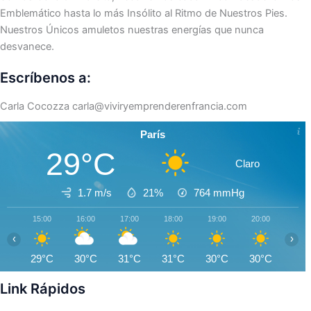
Emblemático hasta lo más Insólito al Ritmo de Nuestros Pies.
Nuestros Únicos amuletos nuestras energías que nunca
desvanece.
Escríbenos a:
Carla Cocozza
carla@viviryemprenderenfrancia.com
París
29°C
Claro
1.7 m/s
21%
764
mmHg
15:00
16:00
17:00
18:00
19:00
20:00
21:0
‹
›
29°C
30°C
31°C
31°C
30°C
30°C
29°
Link Rápidos