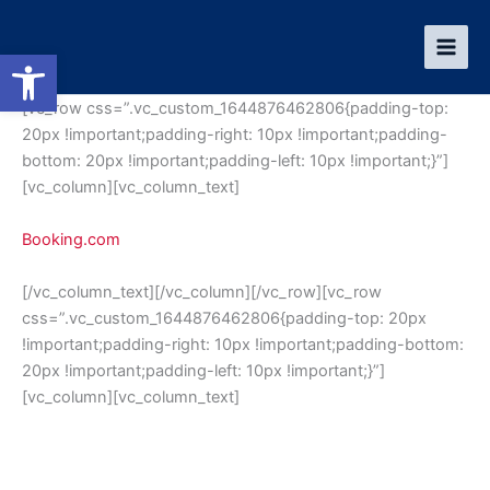
Ir
al
Abrir barra de herramientas
contenido
[vc_row css=”.vc_custom_1644876462806{padding-top:
20px !important;padding-right: 10px !important;padding-
bottom: 20px !important;padding-left: 10px !important;}”]
[vc_column][vc_column_text]
Booking.com
[/vc_column_text][/vc_column][/vc_row][vc_row
css=”.vc_custom_1644876462806{padding-top: 20px
!important;padding-right: 10px !important;padding-bottom:
20px !important;padding-left: 10px !important;}”]
[vc_column][vc_column_text]