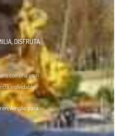
ILIA, DISFRUTA
París con una gran
cia inolvidable:
tren, Amplio para