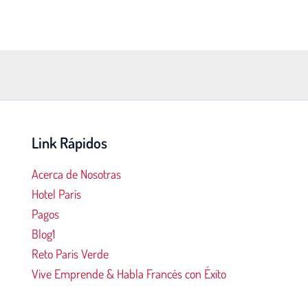
Link Rápidos
Acerca de Nosotras
Hotel París
Pagos
00
02:00
03:00
04:00
05:00
06:00
07:00
08:0
Blog1
Reto Paris Verde
°C
23°C
23°C
22°C
22°C
22°C
22°C
22°
Vive Emprende & Habla Francés con Éxito