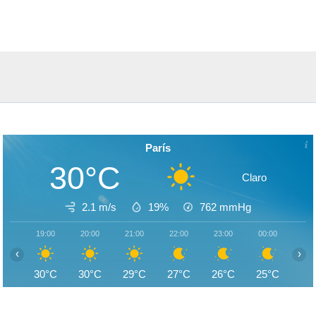
París
30°C
Claro
2.1 m/s
19%
762
mmHg
19:00
20:00
21:00
22:00
23:00
00:00
01:
‹
›
30°C
30°C
29°C
27°C
26°C
25°C
24