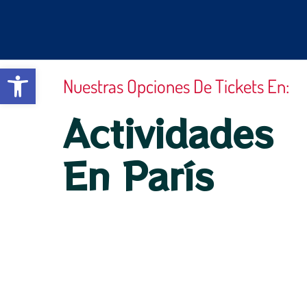
Ir
al
contenido
Abrir barra de herramientas
Nuestras Opciones De Tickets En:
Actividades
En París