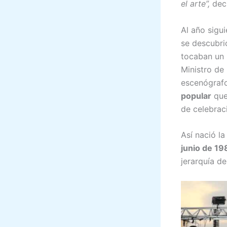
el arte”,
decl
Al año sigui
se descubri
tocaban un 
Ministro de
escenógrafo
popular
que
de celebrac
Así nació l
junio de 19
jerarquía d