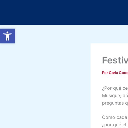
Ir
al
contenido
Abrir barra de herramientas
Festiv
Por
Carla Coc
¿Por qué c
Musique, dó
preguntas qu
Como cada 
¿por qué el