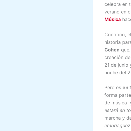
celebra en 
verano en e
Música
hace
Cocorico, e
historia pa
Cohen
que,
creación de
21 de junio 
noche del 2
Pero es
en 
forma parte
de música 
estará en t
marcha y da
embriaguez 