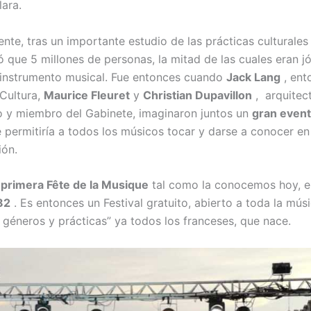
ara.
ente, tras un importante estudio de las prácticas culturales
ó que 5 millones de personas, la mitad de las cuales eran j
instrumento musical. Fue entonces cuando
Jack Lang
, ent
 Cultura,
Maurice Fleuret
y
Christian Dupavillon
, arquitec
 y miembro del Gabinete, imaginaron juntos un
gran even
 permitiría a todos los músicos tocar y darse a conocer en
ión.
a
primera Fête de la Musique
tal como la conocemos hoy, e
82
. Es entonces un Festival gratuito, abierto a toda la músi
e géneros y prácticas” ya todos los franceses, que nace.