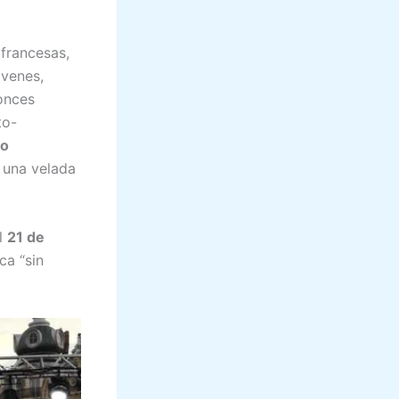
 francesas,
óvenes,
onces
to-
to
 una velada
l
21 de
ca “sin