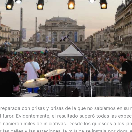
preparada con prisas y prisas de la que no sabíamos en s
l furor. Evidentemente, el resultado superó todas las expec
 nacieron miles de iniciativas. Desde los quioscos a los jar
las calles y las estaciones, la música se instala por doquie