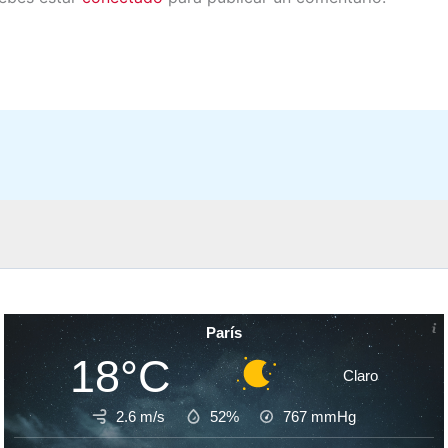
París
18°C
Claro
2.6 m/s
52%
767
mmHg