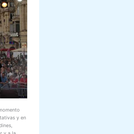
u momento
tativas y en
dines,
r y a la