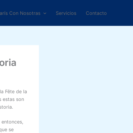
arís Con Nosotras
Servicios
Contacto
oria
la Fête de la
s estas son
toria.
 entonces,
ique se