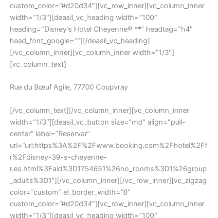
custom_color=”#d20d34″][vc_row_inner][vc_column_inner
width=”1/3″][deasil_vc_heading width=”100″
heading=”Disney’s Hotel Cheyenne® **” headtag=”h4″
head_font_google=””][/deasil_vc_heading]
[/vc_column_inner][vc_column_inner width=”1/3″]
[vc_column_text]
Rue du Bœuf Agile, 77700 Coupvray
[/vc_column_text][/vc_column_inner][vc_column_inner
width=”1/3″][deasil_vc_button size=”md” align=”pull-
center” label=”Reservar”
url=”url:https%3A%2F%2Fwww.booking.com%2Fhotel%2Ff
r%2Fdisney-39-s-cheyenne-
r.es.html%3Faid%3D1754651%26no_rooms%3D1%26group
_adults%3D1″][/vc_column_inner][/vc_row_inner][vc_zigzag
color=”custom” el_border_width=”8″
custom_color=”#d20d34″][vc_row_inner][vc_column_inner
width=”1/3″][deasil_vc_heading width=”100″