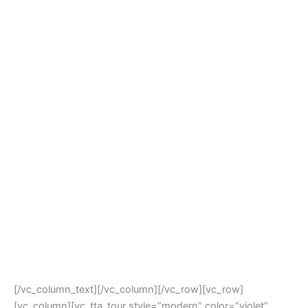
[/vc_column_text][/vc_column][/vc_row][vc_row]
[vc_column][vc_tta_tour style=”modern” color=”violet”