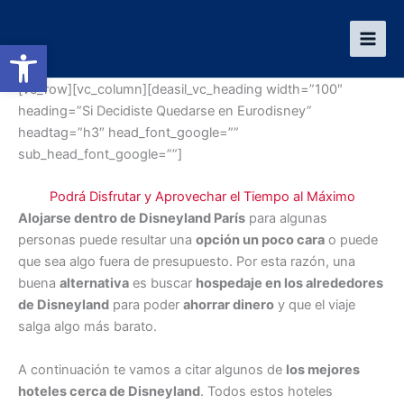
Ir
al
Abrir barra de herramientas
contenido
[vc_row][vc_column][deasil_vc_heading width=”100″
heading=”Si Decidiste Quedarse en Eurodisney”
headtag=”h3″ head_font_google=””
sub_head_font_google=””]
Podrá Disfrutar y Aprovechar el Tiempo al Máximo
Alojarse dentro de Disneyland París
para algunas
personas puede resultar una
opción un poco cara
o puede
que sea algo fuera de presupuesto. Por esta razón, una
buena
alternativa
es buscar
hospedaje en los alrededores
de Disneyland
para poder
ahorrar dinero
y que el viaje
salga algo más barato.
A continuación te vamos a citar algunos de
los mejores
hoteles cerca de Disneyland
. Todos estos hoteles