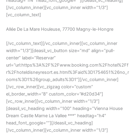
headtag=”h4″ head_font_google=””][/deasil_vc_heading]
[/vc_column_inner][vc_column_inner width=”1/3″]
[vc_column_text]
Allée De La Mare Houleuse, 77700 Magny-le-Hongre
[/vc_column_text][/vc_column_inner][vc_column_inner
width=”1/3″][deasil_vc_button size=”md” align=”pull-
center” label=”Reservar”
url=”url:https%3A%2F%2Fwww.booking.com%2Fhotel%2Ff
r%2Fhoteldisneyresort.es.html%3Faid%3D1754651%26no_r
ooms%3D1%26group_adults%3D1″][/vc_column_inner]
[/vc_row_inner][vc_zigzag color=”custom”
el_border_width=”8″ custom_color=”#d20d34″]
[vc_row_inner][vc_column_inner width=”1/3″]
[deasil_vc_heading width=”100″ heading=”Vienna House
Dream Castle Marne La Vallee ***” headtag=”h4″
head_font_google=””][/deasil_vc_heading]
[/vc_column_inner][vc_column_inner width=”1/3″]