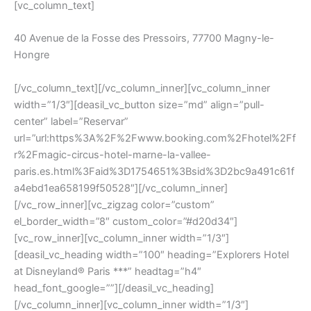
[vc_column_text]
40 Avenue de la Fosse des Pressoirs, 77700 Magny-le-
Hongre
[/vc_column_text][/vc_column_inner][vc_column_inner
width=”1/3″][deasil_vc_button size=”md” align=”pull-
center” label=”Reservar”
url=”url:https%3A%2F%2Fwww.booking.com%2Fhotel%2Ff
r%2Fmagic-circus-hotel-marne-la-vallee-
paris.es.html%3Faid%3D1754651%3Bsid%3D2bc9a491c61f
a4ebd1ea658199f50528″][/vc_column_inner]
[/vc_row_inner][vc_zigzag color=”custom”
el_border_width=”8″ custom_color=”#d20d34″]
[vc_row_inner][vc_column_inner width=”1/3″]
[deasil_vc_heading width=”100″ heading=”Explorers Hotel
at Disneyland® Paris ***” headtag=”h4″
head_font_google=””][/deasil_vc_heading]
[/vc_column_inner][vc_column_inner width=”1/3″]