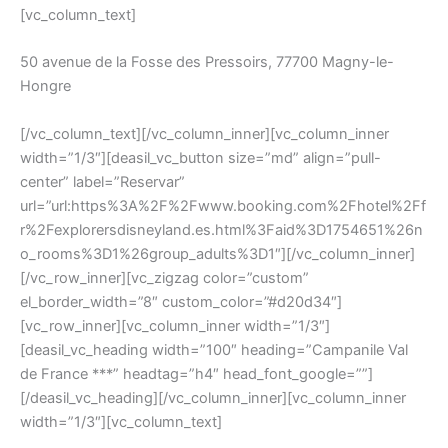
[vc_column_text]
50 avenue de la Fosse des Pressoirs, 77700 Magny-le-
Hongre
[/vc_column_text][/vc_column_inner][vc_column_inner
width=”1/3″][deasil_vc_button size=”md” align=”pull-
center” label=”Reservar”
url=”url:https%3A%2F%2Fwww.booking.com%2Fhotel%2Ff
r%2Fexplorersdisneyland.es.html%3Faid%3D1754651%26n
o_rooms%3D1%26group_adults%3D1″][/vc_column_inner]
[/vc_row_inner][vc_zigzag color=”custom”
el_border_width=”8″ custom_color=”#d20d34″]
[vc_row_inner][vc_column_inner width=”1/3″]
[deasil_vc_heading width=”100″ heading=”Campanile Val
de France ***” headtag=”h4″ head_font_google=””]
[/deasil_vc_heading][/vc_column_inner][vc_column_inner
width=”1/3″][vc_column_text]