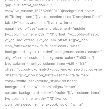
gap=”10″ active_section=”1″
css=”.vc_custom_1576626609130{background-color:
#ffffff !important;}”][vc_tta_section title=”Disneyland París”
tab_id=”disneyland_paris”][vc_row_inner
equal_height=”yes” content_placement=”middle”]
[vc_column_inner width=”1/3″ offset=”vc_col-lg-offset-0
vc_col-md-offset-0 vc_col-sm-offset-0″][vc_icon
icon_fontawesome=”fa fa-bed” color=”white”
background_style=”rounded” background_color=”custom”
align=”center” custom_background_color=”#a90bed”]
[/vc_column_inner][vc_column_inner width=”1/3″
offset=”vc_col-lg-offset-0 vc_col-md-offset-0 vc_col-sm-
offset-0″][vc_icon icon_fontawesome=”fa fa-map”
color=”white” background_style=”rounded”
background_color=”custom” align=”center”
custom_background_color=”#0bcfdd”][/vc_column_inner]
[vc_column_inner width=”1/3″][vc_icon
icon_fontawesome=”fa fa-book” color=”white”