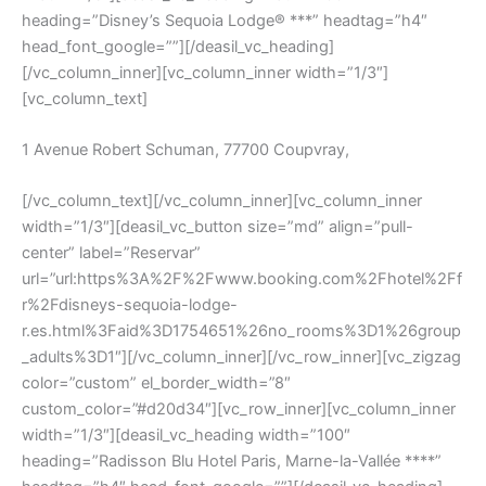
heading=”Disney’s Sequoia Lodge® ***” headtag=”h4″
head_font_google=””][/deasil_vc_heading]
[/vc_column_inner][vc_column_inner width=”1/3″]
[vc_column_text]
1 Avenue Robert Schuman, 77700 Coupvray,
[/vc_column_text][/vc_column_inner][vc_column_inner
width=”1/3″][deasil_vc_button size=”md” align=”pull-
center” label=”Reservar”
url=”url:https%3A%2F%2Fwww.booking.com%2Fhotel%2Ff
r%2Fdisneys-sequoia-lodge-
r.es.html%3Faid%3D1754651%26no_rooms%3D1%26group
_adults%3D1″][/vc_column_inner][/vc_row_inner][vc_zigzag
color=”custom” el_border_width=”8″
custom_color=”#d20d34″][vc_row_inner][vc_column_inner
width=”1/3″][deasil_vc_heading width=”100″
heading=”Radisson Blu Hotel Paris, Marne-la-Vallée ****”