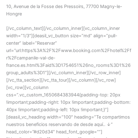
10, Avenue de la Fosse des Pressoirs, 77700 Magny-le-
Hongre
[/vc_column_text][/vc_column_inner][vc_column_inner
width=”1/3″][deasil_vc_button size=”md” align=”pull-
center” label=”Reservar”
url=”url:https%3A%2F%2Fwww.booking.com%2Fhotel%2Ff
r%2Fcampanile-val-de-
france.es.html%3Faid%3D1754651%26no_rooms%3D1%26
group_adults%3D1″][/vc_column_inner][/vc_row_inner]
[/vc_tta_section][/vc_tta_tour][/vc_column][/vc_row]
[vc_row][vc_column
css=”.vc_custom_1650684383944{padding-top: 20px
!important;padding-right: 10px !important;padding-bottom:
40px !important;padding-left: 10px !important;}”]
[deasil_vc_heading width=”100″ heading=”Te compartimos
nuestros beneficios reservando de desde aquí.. ↓”
head_color=”#d20d34″ head_font_google=””]