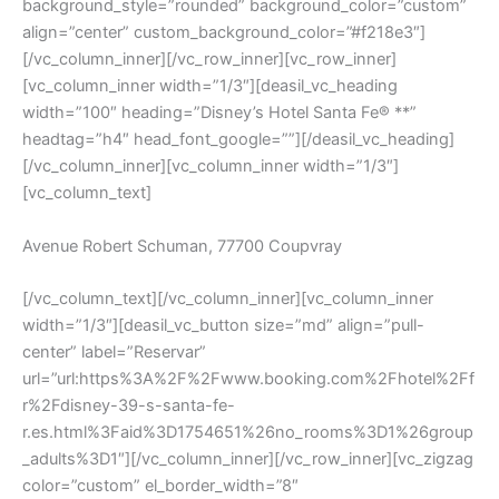
background_style=”rounded” background_color=”custom”
align=”center” custom_background_color=”#f218e3″]
[/vc_column_inner][/vc_row_inner][vc_row_inner]
[vc_column_inner width=”1/3″][deasil_vc_heading
width=”100″ heading=”Disney’s Hotel Santa Fe® **”
headtag=”h4″ head_font_google=””][/deasil_vc_heading]
[/vc_column_inner][vc_column_inner width=”1/3″]
[vc_column_text]
Avenue Robert Schuman, 77700 Coupvray
[/vc_column_text][/vc_column_inner][vc_column_inner
width=”1/3″][deasil_vc_button size=”md” align=”pull-
center” label=”Reservar”
url=”url:https%3A%2F%2Fwww.booking.com%2Fhotel%2Ff
r%2Fdisney-39-s-santa-fe-
r.es.html%3Faid%3D1754651%26no_rooms%3D1%26group
_adults%3D1″][/vc_column_inner][/vc_row_inner][vc_zigzag
color=”custom” el_border_width=”8″