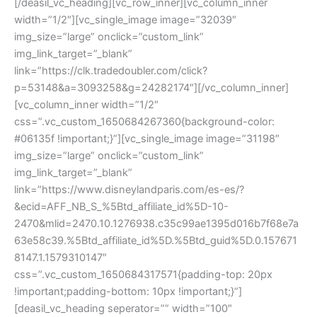
[/deasil_vc_heading][vc_row_inner][vc_column_inner
width=”1/2″][vc_single_image image=”32039″
img_size=”large” onclick=”custom_link”
img_link_target=”_blank”
link=”https://clk.tradedoubler.com/click?
p=53148&a=3093258&g=24282174″][/vc_column_inner]
[vc_column_inner width=”1/2″
css=”.vc_custom_1650684267360{background-color:
#06135f !important;}”][vc_single_image image=”31198″
img_size=”large” onclick=”custom_link”
img_link_target=”_blank”
link=”https://www.disneylandparis.com/es-es/?
&ecid=AFF_NB_S_%5Btd_affiliate_id%5D-10-
2470&mlid=2470.10.1276938.c35c99ae1395d016b7f68e7a
63e58c39.%5Btd_affiliate_id%5D.%5Btd_guid%5D.0.157671
8147.1.1579310147″
css=”.vc_custom_1650684317571{padding-top: 20px
!important;padding-bottom: 10px !important;}”]
[deasil_vc_heading seperator=”” width=”100″