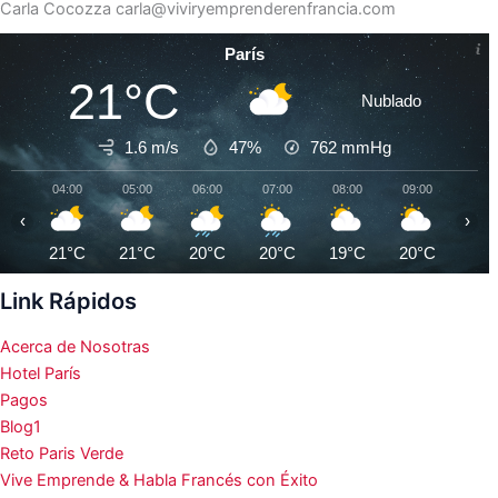
Carla Cocozza
carla@viviryemprenderenfrancia.com
París
21°C
Nublado
1.6 m/s
47%
762
mmHg
04:00
05:00
06:00
07:00
08:00
09:00
10:0
‹
›
21°C
21°C
20°C
20°C
19°C
20°C
22°
Link Rápidos
Acerca de Nosotras
Hotel París
Pagos
Blog1
Reto Paris Verde
Vive Emprende & Habla Francés con Éxito